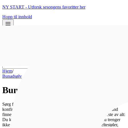
NY START - Utforsk sesongens favoritter her
Hopp til innhold
0
0
Hjem
/
Bunadsølv
Bunadsølv
Sørg for at du har bunadsølvet du trenger i god tid før 17.mai,
konfirmasjonen eller andre festlige begivenheter! Hos Bjørklund
finner du bunadsølv til de fleste bunader i Norge, og det beste av alt:
Du kan kjøpe bunadsølv til alle bunader i alle butikker, du trenger
ikke være i "ditt" område. Enten du er ute etter søljer, beltestøler,