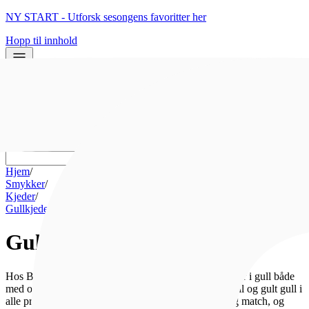
NY START - Utforsk sesongens favoritter her
Hopp til innhold
0
0
Hjem
/
Smykker
/
Kjeder
/
Gullkjeder
Gullkjeder
Hos Bjørklund har vi et stort utvalg av vakre halskjeder i gull både
med og uten anheng! Vi har halskjeder i både hvitt gull og gult gull i
alle prisklasser som passer enhver anledning. Miks og match, og