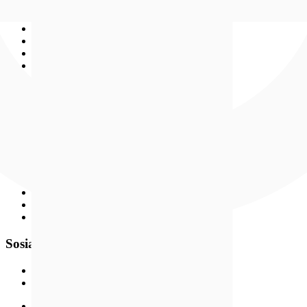
Bjørklunds Kundeklubb
Medlemsvilkår
Kundeløfter
Personvern og cookies
Ledige stillinger
Åpenhetsloven
Gullbørsen
Populært
Nyheter
Bestselgere
Medlemstilbud
Smykker
Klokker
Gavetips
Kundeavis
Inspirasjon
Sosiale medier
Instagram
Facebook