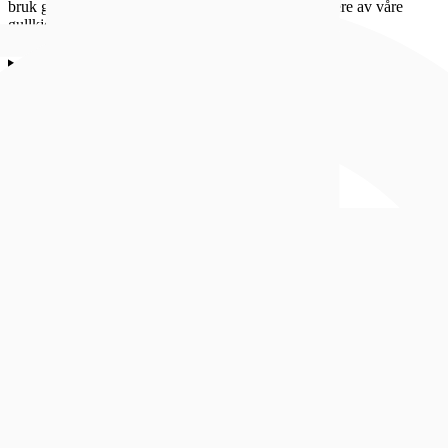
bruk gjerne flere smykker på én gang. La deg inspirere av våre
gullkjeder!
Hjelp
Om oss
Populært
Sosiale medier
Hjelp
Retur og bytte
Åpent kjøp og bytterett
Frakt og levering
Ofte stilte spørsmål
Batteriskift, reparasjon og service
Ringstørrelse
Kjøpsbetingelser
Kontakt oss
Om oss
Om Bjørklund
Finn butikk