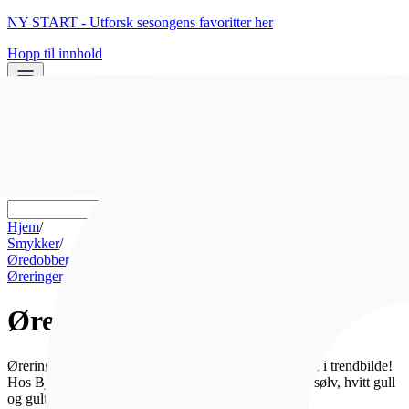
NY START - Utforsk sesongens favoritter her
Hopp til innhold
0
0
Hjem
/
Smykker
/
Øredobber
/
Øreringer
Øreringer
Øreringer går aldri av moten og vil alltid være aktuelle i trendbilde!
Hos Bjørklund finner du øreringer i stål, sølv, forgylt sølv, hvitt gull
og gult gull i mange ulike størrelser og design.