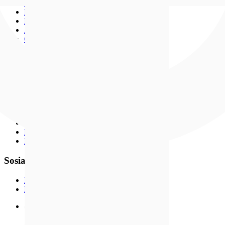
Kundeløfter
Personvern og cookies
Ledige stillinger
Åpenhetsloven
Gullbørsen
Populært
Nyheter
Bestselgere
Medlemstilbud
Smykker
Klokker
Gavetips
Kundeavis
Inspirasjon
Sosiale medier
Instagram
Facebook
Åpent kjøp i 100 dager