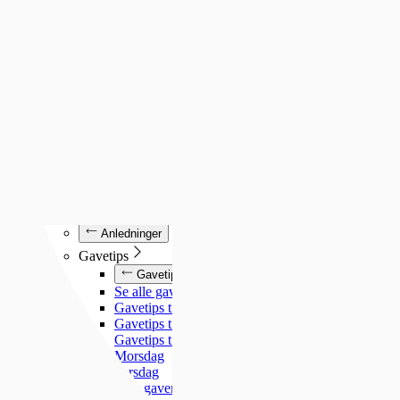
Luminox
Mockberg
Nixon
Seiko
Annet
Annet
Se alt under annet
Søsterur
Lommeur
Vekkerklokker
Se alle klokker
Anledninger
Anledninger
Gavetips
Gavetips
Se alle gavetips
Gavetips til henne
Gavetips til han
Gavetips til barn
Morsdag
Farsdag
Gjør gaven personlig