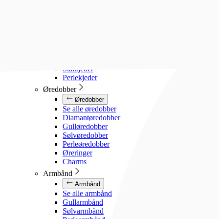
Diamanthalssmykker
Gullhalssmykker
Sølvhalssmykker
Stålhalssmykker
Perlesmykker
Gullkjeder
Sølvkjeder
Stålkjeder
Perlekjeder
Øredobber
Øredobber
Se alle øredobber
Diamantøredobber
Gulløredobber
Sølvøredobber
Perleøredobber
Øreringer
Charms
Armbånd
Armbånd
Se alle armbånd
Gullarmbånd
Sølvarmbånd