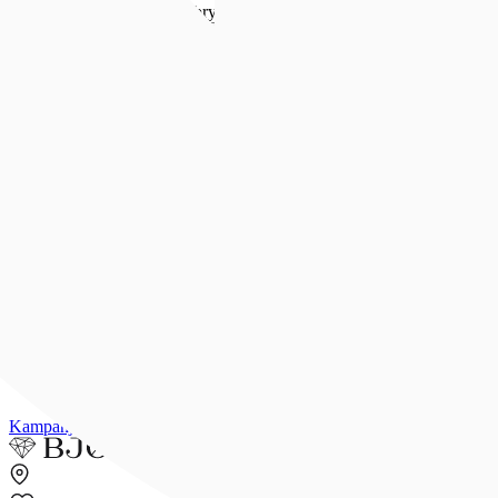
Forlovelse & bryllup
Forlovelse & bryllup
Se alt
Forlovelsesringer
Allianseringer
Gifteringer
Morgengave
Smykker til bruden
Bryllupsunivers
Konfirmasjon
Konfirmasjon
Se alle konfirmasjonsgaver
Konfirmasjonsgave til henne
Konfirmasjonsgave til han
Dåpsgave
Gjør gaven personlig
Inspirasjon
Merker
Outlet
Kampanjer
Kundeavis
Min side
Merker
Inspirasjon
Finn butikk
Kundeser