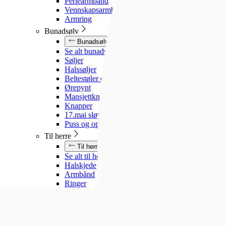
Perlearmbånd
Vennskapsarmbånd
Armring
Bunadsølv
Bunadsølv
Se alt bunadsølv
Søljer
Halssøljer
Beltestøler og belter
Ørepynt
Mansjettknapper
Knapper
17.mai sløyfe
Puss og oppbevaring
Til herre
Til herre
Se alt til herre
Halskjede
Armbånd
Ringer
Slipsnåler
Til barn
Til barn
Se alt til barn