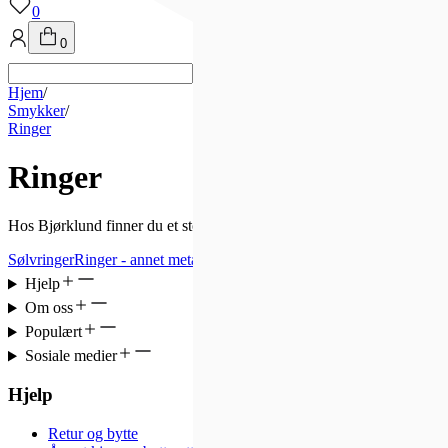
0
0
Hjem
/
Smykker
/
Ringer
Ringer
Hos Bjørklund finner du et stort utvalg av ringer til alle anledninger. R
Sølvringer
Ringer - annet metall
Diamantringer
Forlovelsesringer
Allian
Hjelp
Om oss
Populært
Sosiale medier
Hjelp
Retur og bytte