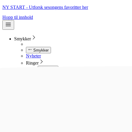
NY START - Utforsk sesongens favoritter her
Hopp til innhold
Smykker
Smykker
Nyheter
Ringer
Ringer
Se alle ringer
Diamantringer
Gullringer
Gifteringer
Forlovelsesringer
Allianseringer
Sølvringer
Stålringer
Kjeder
Kjeder
Se alle kjeder