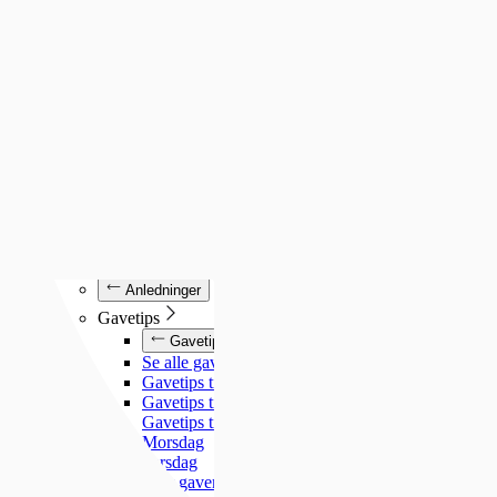
Luminox
Mockberg
Nixon
Seiko
Annet
Annet
Se alt under annet
Søsterur
Lommeur
Vekkerklokker
Se alle klokker
Anledninger
Anledninger
Gavetips
Gavetips
Se alle gavetips
Gavetips til henne
Gavetips til han
Gavetips til barn
Morsdag
Farsdag
Gjør gaven personlig