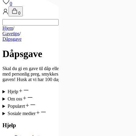
0
0
Hjem
/
Gavetips
/
Dåpsgave
Dåpsgave
Skal du gi en gave til dåp eller navnedag? Hos Bjørklund finner du et s
med personlig preg, smykkeskrin, barneserviser og sølvbestikk – perfe
gaven! Husk at vi har 100 dagers åpent kjøp!
Hjelp
Om oss
Populært
Sosiale medier
Hjelp