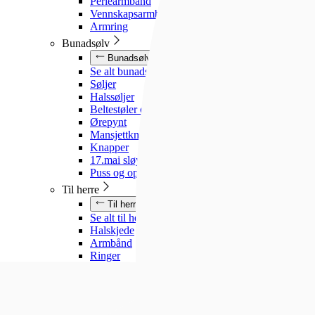
Perlearmbånd
Vennskapsarmbånd
Armring
Bunadsølv
Bunadsølv
Se alt bunadsølv
Søljer
Halssøljer
Beltestøler og belter
Ørepynt
Mansjettknapper
Knapper
17.mai sløyfe
Puss og oppbevaring
Til herre
Til herre
Se alt til herre
Halskjede
Armbånd
Ringer
Slipsnåler
Til barn
Til barn
Se alt til barn