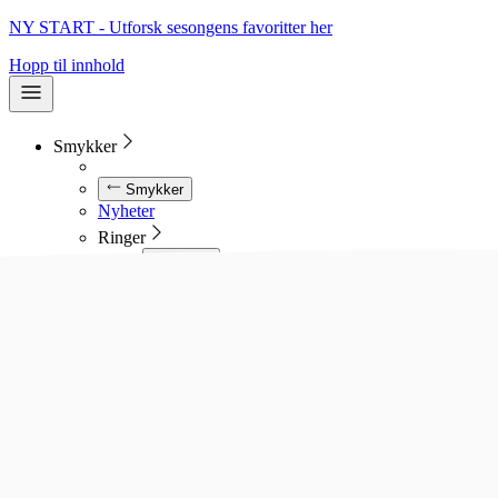
NY START - Utforsk sesongens favoritter her
Hopp til innhold
Smykker
Smykker
Nyheter
Ringer
Ringer
Se alle ringer
Diamantringer
Gullringer
Gifteringer
Forlovelsesringer
Allianseringer
Sølvringer
Stålringer
Kjeder
Kjeder
Se alle kjeder