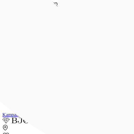
Forlovelse & bryllup
Forlovelse & bryllup
Se alt
Forlovelsesringer
Allianseringer
Gifteringer
Morgengave
Smykker til bruden
Bryllupsunivers
Konfirmasjon
Konfirmasjon
Se alle konfirmasjonsgaver
Konfirmasjonsgave til henne
Konfirmasjonsgave til han
Dåpsgave
Gjør gaven personlig
Inspirasjon
Merker
Outlet
Kampanjer
Kundeavis
Min side
Merker
Inspirasjon
Finn butikk
Kundeser