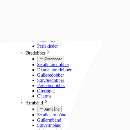
Diamanthalssmykker
Gullhalssmykker
Sølvhalssmykker
Stålhalssmykker
Perlesmykker
Gullkjeder
Sølvkjeder
Stålkjeder
Perlekjeder
Øredobber
Øredobber
Se alle øredobber
Diamantøredobber
Gulløredobber
Sølvøredobber
Perleøredobber
Øreringer
Charms
Armbånd
Armbånd
Se alle armbånd
Gullarmbånd
Sølvarmbånd