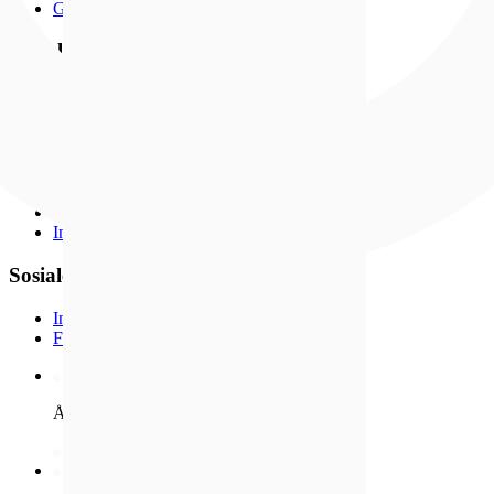
Gullbørsen
Populært
Nyheter
Bestselgere
Medlemstilbud
Smykker
Klokker
Gavetips
Kundeavis
Inspirasjon
Sosiale medier
Instagram
Facebook
Åpent kjøp i 100 dager