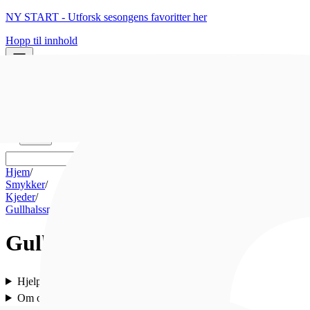
NY START - Utforsk sesongens favoritter her
Hopp til innhold
0
0
Hjem
/
Smykker
/
Kjeder
/
Gullhalssmykker
Gullhalssmykker
Hjelp
Om oss