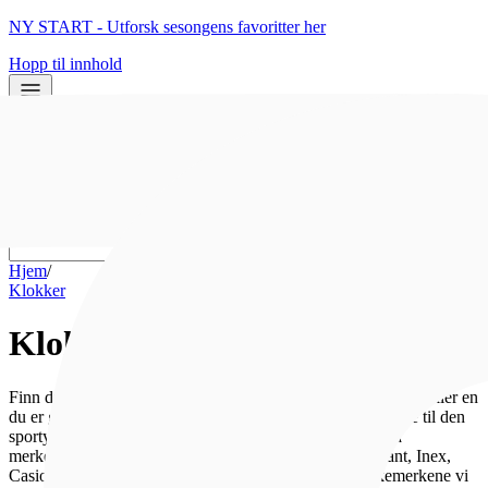
NY START - Utforsk sesongens favoritter her
Hopp til innhold
0
0
Hjem
/
Klokker
Klokker
Finn drømmeklokken for enhver anledning enten til deg selv eller en
du er glad i. Vi har klokker til både hverdager og fest - både til den
sporty, moderne eller elegante. Se det enorme utvalget fra
merkevarer som populære Seiko, Daniel Wellington, Gant, Inex,
Casio eller Mockberg - bare for å nevne noen av klokkemerkene vi