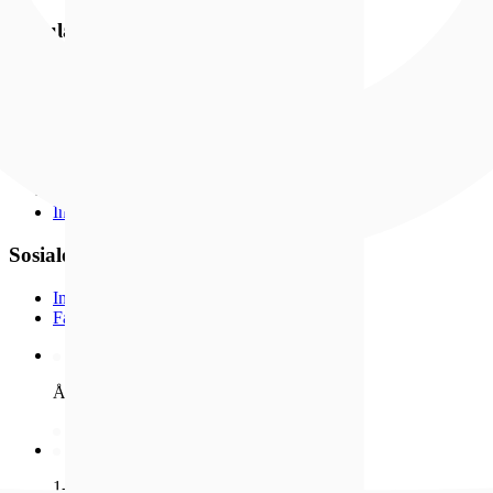
Populært
Nyheter
Bestselgere
Medlemstilbud
Smykker
Klokker
Gavetips
Kundeavis
Inspirasjon
Sosiale medier
Instagram
Facebook
Åpent kjøp i 100 dager
1-4 dagers leveringstid