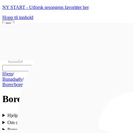
NY START - Utforsk sesongens favoritter her
Hopp til innhold
0
0
Hjem
/
Bunadsølv
/
Borer/borenåler
Borer/borenåler
Hjelp
Om oss
Populært