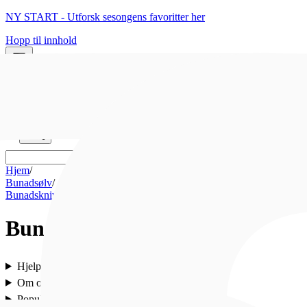
NY START - Utforsk sesongens favoritter her
Hopp til innhold
0
0
Hjem
/
Bunadsølv
/
Bunadskniv
Bunadskniv
Hjelp
Om oss
Populært