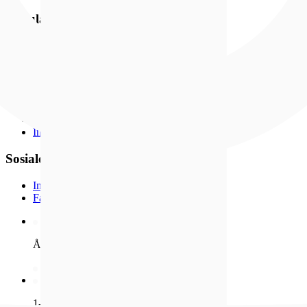
Populært
Nyheter
Bestselgere
Medlemstilbud
Smykker
Klokker
Gavetips
Kundeavis
Inspirasjon
Sosiale medier
Instagram
Facebook
Åpent kjøp i 100 dager
1-4 dagers leveringstid