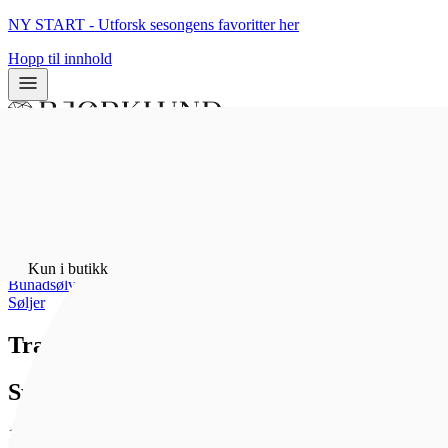
NY START - Utforsk sesongens favoritter her
Hopp til innhold
0
0
Kun i butikk
Hjem
/
Kun i butikk
Bunadsølv
/
Søljer
Trandeimsølje oksidert/gml.fo
Sylvsmidja
10 661 kr