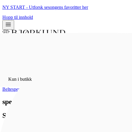
NY START - Utforsk sesongens favoritter her
Hopp til innhold
0
0
Kun i butikk
Hjem
/
Kun i butikk
Bunadsølv
/
Beltespenner
spenne, oksidert m. syhol
Sylvsmidja
2 160 kr