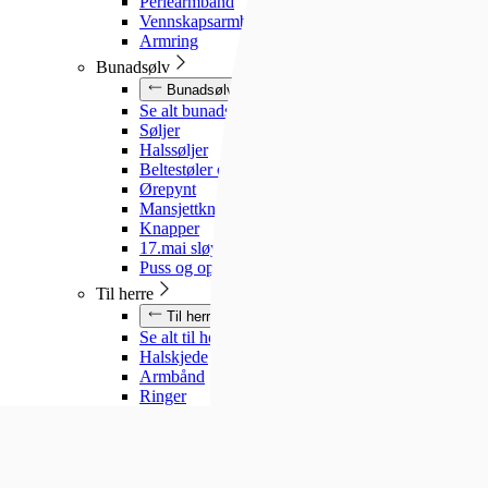
Perlearmbånd
Vennskapsarmbånd
Armring
Bunadsølv
Bunadsølv
Se alt bunadsølv
Søljer
Halssøljer
Beltestøler og belter
Ørepynt
Mansjettknapper
Knapper
17.mai sløyfe
Puss og oppbevaring
Til herre
Til herre
Se alt til herre
Halskjede
Armbånd
Ringer
Slipsnåler
Til barn
Til barn
Se alt til barn