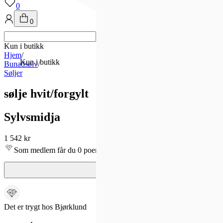
0
0
Kun i butikk
Hjem
/
Kun i butikk
Bunadsølv
/
Søljer
sølje hvit/forgylt
Sylvsmidja
1 542 kr
Som medlem får du 0 poeng - og fri frakt!
Det er trygt hos Bjørklund