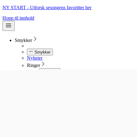
NY START - Utforsk sesongens favoritter her
Hopp til innhold
Smykker
Smykker
Nyheter
Ringer
Ringer
Se alle ringer
Diamantringer
Gullringer
Gifteringer
Forlovelsesringer
Allianseringer
Sølvringer
Stålringer
Kjeder
Kjeder
Se alle kjeder