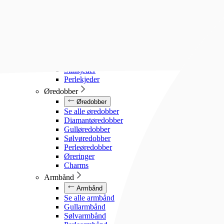
Diamanthalssmykker
Gullhalssmykker
Sølvhalssmykker
Stålhalssmykker
Perlesmykker
Gullkjeder
Sølvkjeder
Stålkjeder
Perlekjeder
Øredobber
Øredobber
Se alle øredobber
Diamantøredobber
Gulløredobber
Sølvøredobber
Perleøredobber
Øreringer
Charms
Armbånd
Armbånd
Se alle armbånd
Gullarmbånd
Sølvarmbånd