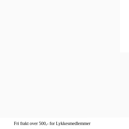
Medlemstilbud
Smykker
Klokker
Gavetips
Kundeavis
Inspirasjon
Sosiale medier
Instagram
Facebook
Åpent kjøp i 100 dager
1-4 dagers leveringstid
Fri frakt over 500,- for Lykkesmedlemmer