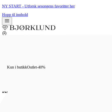
NY START - Utforsk sesongens favoritter her
Hopp til innhold
0
0
Kun i butikk
Outlet
-
40
%
Hjem
/
Kun i butikk
Outlet
-
40
%
Smykker
/
Ringer
/
Gullringer
Ring i 375 hvitt gull
Bjørklund