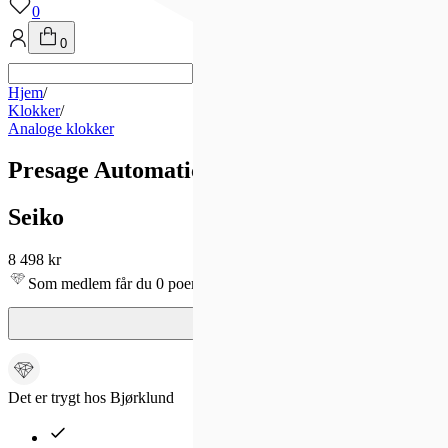
0
0
Hjem
/
Klokker
/
Analoge klokker
Presage Automatic 30 mm
Seiko
8 498 kr
Som medlem får du 0 poeng - og fri frakt!
Det er trygt hos Bjørklund