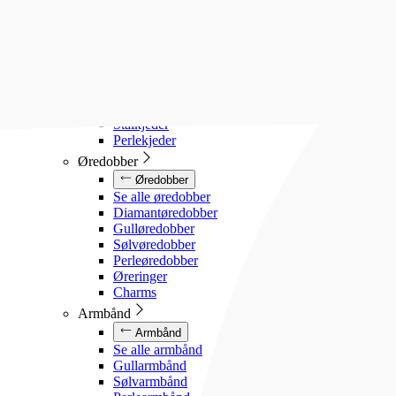
Diamanthalssmykker
Gullhalssmykker
Sølvhalssmykker
Stålhalssmykker
Perlesmykker
Gullkjeder
Sølvkjeder
Stålkjeder
Perlekjeder
Øredobber
Øredobber
Se alle øredobber
Diamantøredobber
Gulløredobber
Sølvøredobber
Perleøredobber
Øreringer
Charms
Armbånd
Armbånd
Se alle armbånd
Gullarmbånd
Sølvarmbånd