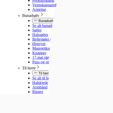
Perlearmbånd
Vennskapsarmbånd
Armring
Bunadsølv
Bunadsølv
Se alt bunadsølv
Søljer
Halssøljer
Beltestøler og belter
Ørepynt
Mansjettknapper
Knapper
17.mai sløyfe
Puss og oppbevaring
Til herre
Til herre
Se alt til herre
Halskjede
Armbånd
Ringer
Slipsnåler
Til barn
Til barn
Se alt til barn