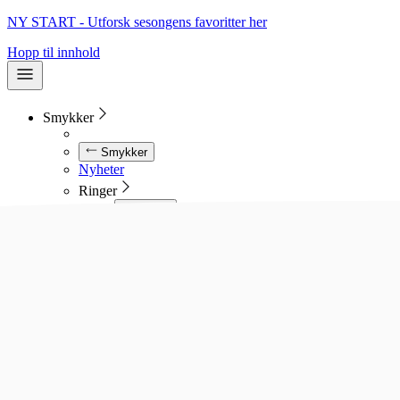
NY START - Utforsk sesongens favoritter her
Hopp til innhold
Smykker
Smykker
Nyheter
Ringer
Ringer
Se alle ringer
Diamantringer
Gullringer
Gifteringer
Forlovelsesringer
Allianseringer
Sølvringer
Stålringer
Kjeder
Kjeder
Se alle kjeder