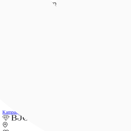
Forlovelse & bryllup
Forlovelse & bryllup
Se alt
Forlovelsesringer
Allianseringer
Gifteringer
Morgengave
Smykker til bruden
Bryllupsunivers
Konfirmasjon
Konfirmasjon
Se alle konfirmasjonsgaver
Konfirmasjonsgave til henne
Konfirmasjonsgave til han
Dåpsgave
Gjør gaven personlig
Inspirasjon
Merker
Outlet
Kampanjer
Kundeavis
Min side
Merker
Inspirasjon
Finn butikk
Kundeser