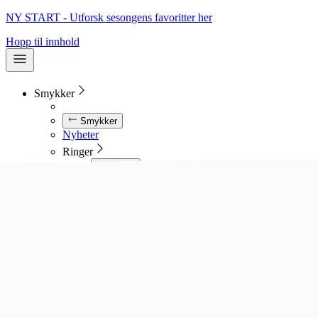
NY START - Utforsk sesongens favoritter her
Hopp til innhold
Smykker
Smykker
Nyheter
Ringer
Ringer
Se alle ringer
Diamantringer
Gullringer
Gifteringer
Forlovelsesringer
Allianseringer
Sølvringer
Stålringer
Kjeder
Kjeder
Se alle kjeder