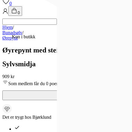
0
0
Hjem
/
Bunadsølv
/
Kun i butikk
Ørepynt
Øyrepynt med stein, oksidert
Sylvsmidja
909 kr
Som medlem får du 0 poeng - og fri frakt!
Det er trygt hos Bjørklund