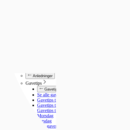
Luminox
Mockberg
Nixon
Seiko
Annet
Annet
Se alt under annet
Søsterur
Lommeur
Vekkerklokker
Se alle klokker
Anledninger
Anledninger
Gavetips
Gavetips
Se alle gavetips
Gavetips til henne
Gavetips til han
Gavetips til barn
Morsdag
Farsdag
Gjør gaven personlig