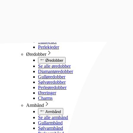
Diamanthalssmykker
Gullhalssmykker
Sølvhalssmykker
Stålhalssmykker
Perlesmykker
Gullkjeder
Sølvkjeder
Stålkjeder
Perlekjeder
Øredobber
Øredobber
Se alle øredobber
Diamantøredobber
Gulløredobber
Sølvøredobber
Perleøredobber
Øreringer
Charms
Armbånd
Armbånd
Se alle armbånd
Gullarmbånd
Sølvarmbånd