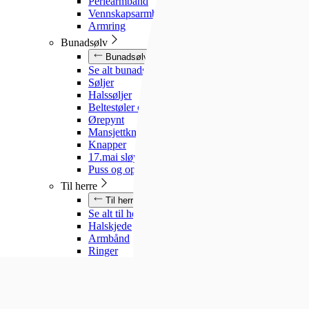
Perlearmbånd
Vennskapsarmbånd
Armring
Bunadsølv
Bunadsølv
Se alt bunadsølv
Søljer
Halssøljer
Beltestøler og belter
Ørepynt
Mansjettknapper
Knapper
17.mai sløyfe
Puss og oppbevaring
Til herre
Til herre
Se alt til herre
Halskjede
Armbånd
Ringer
Slipsnåler
Til barn
Til barn
Se alt til barn