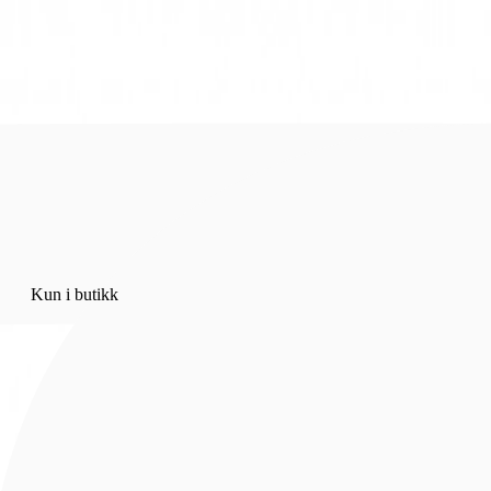
NY START - Utforsk sesongens favoritter her
Hopp til innhold
0
0
Kun i butikk
Hjem
/
Kun i butikk
Bunadsølv
/
Mansjettknapper
Mansjettknapper, hvit
Sylvsmidja
1 382 kr