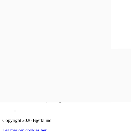
Inspirasjon
Sosiale medier
Instagram
Facebook
Åpent kjøp i 100 dager
1-4 dagers leveringstid
Fri frakt over 500,- for Lykkesmedlemmer
Copyright 2026 Bjørklund
Les mer om cookies her