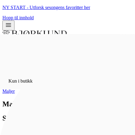
NY START - Utforsk sesongens favoritter her
Hopp til innhold
0
0
Kun i butikk
Hjem
/
Kun i butikk
Bunadsølv
/
Maljer
Maljering 13 mm 830 Hvitt Sølv
Sylvsmidja
169 kr