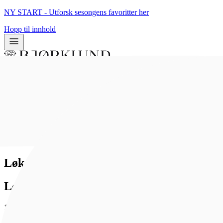
NY START - Utforsk sesongens favoritter her
Hopp til innhold
0
0
Hjem
/
Bunadsølv
/
Ringer
Løken ring 'Rokokko' i 925 forgylt sølv
Løkensølv
1 188 kr
Som medlem får du 0 poeng - og fri frakt!