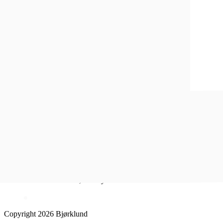
Kundeavis
Inspirasjon
Sosiale medier
Instagram
Facebook
Åpent kjøp i 100 dager
1-4 dagers leveringstid
Fri frakt over 500,- for Lykkesmedlemmer
Copyright 2026 Bjørklund