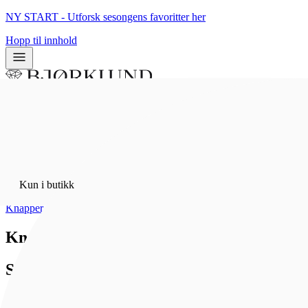
NY START - Utforsk sesongens favoritter her
Hopp til innhold
0
0
Kun i butikk
Hjem
/
Kun i butikk
Bunadsølv
/
Knapper
Knapp 830 Oksidert Sølv
Sylvsmidja
276 kr