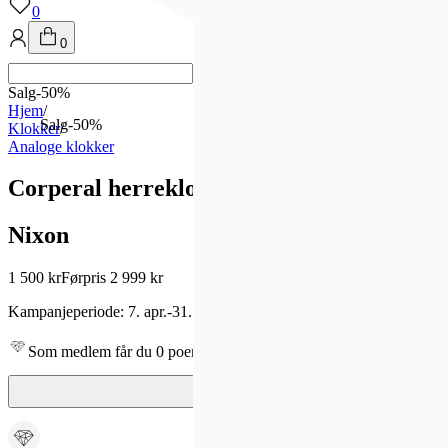
0
0
Salg
-
50
%
Hjem
/
Salg
-
50
%
Klokker
/
Analoge klokker
Corperal herreklokke i gullfarget matt st
Nixon
1 500 kr
Førpris
2 999 kr
Kampanjeperiode:
7. apr.
-
31. des.
Som medlem får du 0 poeng - og fri frakt!