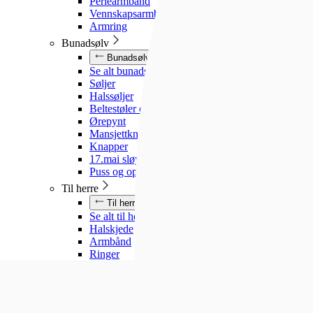
Perlearmbånd
Vennskapsarmbånd
Armring
Bunadsølv
Bunadsølv
Se alt bunadsølv
Søljer
Halssøljer
Beltestøler og belter
Ørepynt
Mansjettknapper
Knapper
17.mai sløyfe
Puss og oppbevaring
Til herre
Til herre
Se alt til herre
Halskjede
Armbånd
Ringer
Slipsnåler
Til barn
Til barn
Se alt til barn