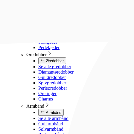
Diamanthalssmykker
Gullhalssmykker
Sølvhalssmykker
Stålhalssmykker
Perlesmykker
Gullkjeder
Sølvkjeder
Stålkjeder
Perlekjeder
Øredobber
Øredobber
Se alle øredobber
Diamantøredobber
Gulløredobber
Sølvøredobber
Perleøredobber
Øreringer
Charms
Armbånd
Armbånd
Se alle armbånd
Gullarmbånd
Sølvarmbånd