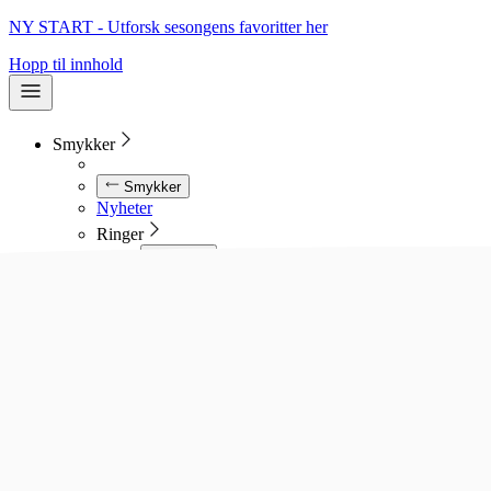
NY START - Utforsk sesongens favoritter her
Hopp til innhold
Smykker
Smykker
Nyheter
Ringer
Ringer
Se alle ringer
Diamantringer
Gullringer
Gifteringer
Forlovelsesringer
Allianseringer
Sølvringer
Stålringer
Kjeder
Kjeder
Se alle kjeder