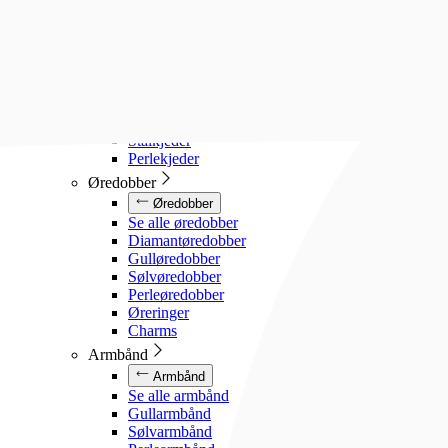
Diamanthalssmykker
Gullhalssmykker
Sølvhalssmykker
Stålhalssmykker
Perlesmykker
Gullkjeder
Sølvkjeder
Stålkjeder
Perlekjeder
Øredobber
Øredobber
Se alle øredobber
Diamantøredobber
Gulløredobber
Sølvøredobber
Perleøredobber
Øreringer
Charms
Armbånd
Armbånd
Se alle armbånd
Gullarmbånd
Sølvarmbånd