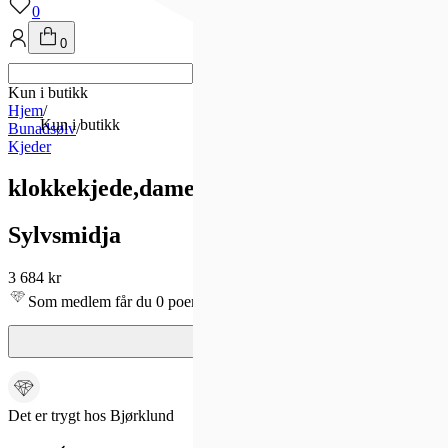
0
0
Kun i butikk
Hjem
/
Kun i butikk
Bunadsølv
/
Kjeder
klokkekjede,dame, oksidert
Sylvsmidja
3 684 kr
Som medlem får du 0 poeng - og fri frakt!
Det er trygt hos Bjørklund