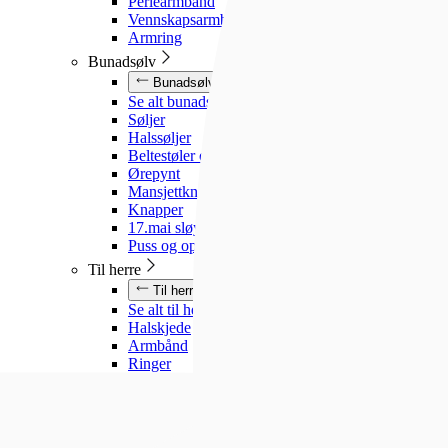
Perlearmbånd
Vennskapsarmbånd
Armring
Bunadsølv
Bunadsølv
Se alt bunadsølv
Søljer
Halssøljer
Beltestøler og belter
Ørepynt
Mansjettknapper
Knapper
17.mai sløyfe
Puss og oppbevaring
Til herre
Til herre
Se alt til herre
Halskjede
Armbånd
Ringer
Slipsnåler
Til barn
Til barn
Se alt til barn