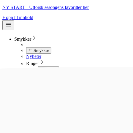
NY START - Utforsk sesongens favoritter her
Hopp til innhold
Smykker
Smykker
Nyheter
Ringer
Ringer
Se alle ringer
Diamantringer
Gullringer
Gifteringer
Forlovelsesringer
Allianseringer
Sølvringer
Stålringer
Kjeder
Kjeder
Se alle kjeder