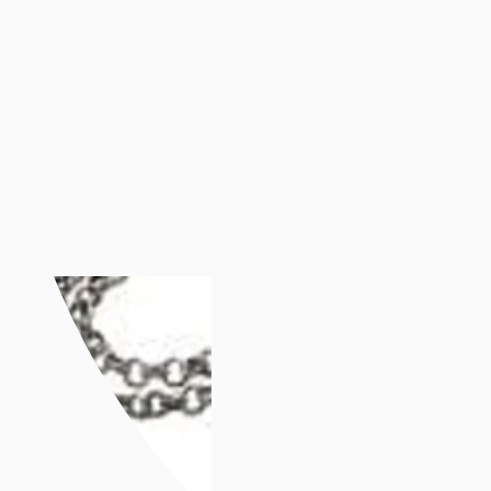
Luminox
Mockberg
Nixon
Seiko
Annet
Annet
Se alt under annet
Søsterur
Lommeur
Vekkerklokker
Se alle klokker
Anledninger
Anledninger
Gavetips
Gavetips
Se alle gavetips
Gavetips til henne
Gavetips til han
Gavetips til barn
Morsdag
Farsdag
Gjør gaven personlig