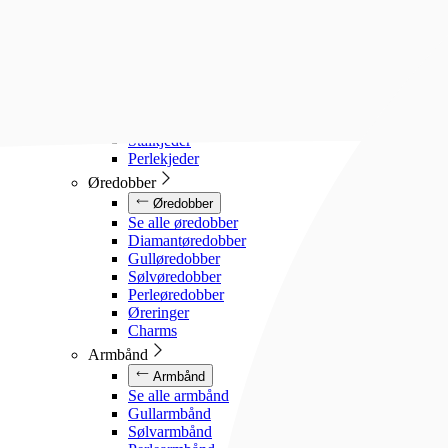
Diamanthalssmykker
Gullhalssmykker
Sølvhalssmykker
Stålhalssmykker
Perlesmykker
Gullkjeder
Sølvkjeder
Stålkjeder
Perlekjeder
Øredobber
Øredobber
Se alle øredobber
Diamantøredobber
Gulløredobber
Sølvøredobber
Perleøredobber
Øreringer
Charms
Armbånd
Armbånd
Se alle armbånd
Gullarmbånd
Sølvarmbånd