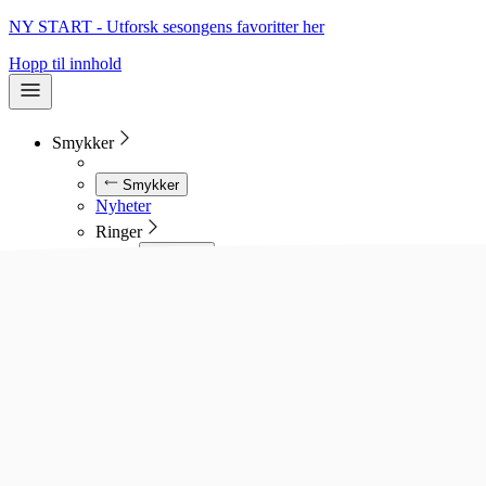
NY START - Utforsk sesongens favoritter her
Hopp til innhold
Smykker
Smykker
Nyheter
Ringer
Ringer
Se alle ringer
Diamantringer
Gullringer
Gifteringer
Forlovelsesringer
Allianseringer
Sølvringer
Stålringer
Kjeder
Kjeder
Se alle kjeder