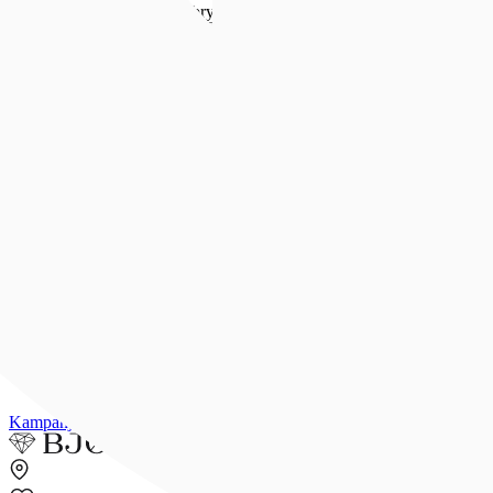
Forlovelse & bryllup
Forlovelse & bryllup
Se alt
Forlovelsesringer
Allianseringer
Gifteringer
Morgengave
Smykker til bruden
Bryllupsunivers
Konfirmasjon
Konfirmasjon
Se alle konfirmasjonsgaver
Konfirmasjonsgave til henne
Konfirmasjonsgave til han
Dåpsgave
Gjør gaven personlig
Inspirasjon
Merker
Outlet
Kampanjer
Kundeavis
Min side
Merker
Inspirasjon
Finn butikk
Kundeser