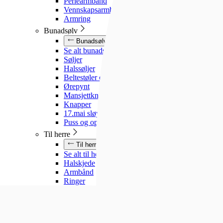
Perlearmbånd
Vennskapsarmbånd
Armring
Bunadsølv
Bunadsølv
Se alt bunadsølv
Søljer
Halssøljer
Beltestøler og belter
Ørepynt
Mansjettknapper
Knapper
17.mai sløyfe
Puss og oppbevaring
Til herre
Til herre
Se alt til herre
Halskjede
Armbånd
Ringer
Slipsnåler
Til barn
Til barn
Se alt til barn