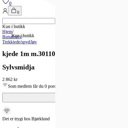
0
0
Kun i butikk
Hjem
/
Kun i butikk
Bunadsølv
/
Trekkjede/spyd/løv
kjede 1m m.301100, oksidert
Sylvsmidja
2 862 kr
Som medlem får du 0 poeng - og fri frakt!
Det er trygt hos Bjørklund