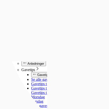
Luminox
Mockberg
Nixon
Seiko
Annet
Annet
Se alt under annet
Søsterur
Lommeur
Vekkerklokker
Se alle klokker
Anledninger
Anledninger
Gavetips
Gavetips
Se alle gavetips
Gavetips til henne
Gavetips til han
Gavetips til barn
Morsdag
Farsdag
Gjør gaven personlig