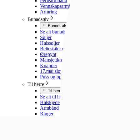
Perlearmbånd
Vennskapsarmbånd
Armring
Bunadsølv
Bunadsølv
Se alt bunadsølv
Søljer
Halssøljer
Beltestøler og belter
Ørepynt
Mansjettknapper
Knapper
17.mai sløyfe
Puss og oppbevaring
Til herre
Til herre
Se alt til herre
Halskjede
Armbånd
Ringer
Slipsnåler
Til barn
Til barn
Se alt til barn