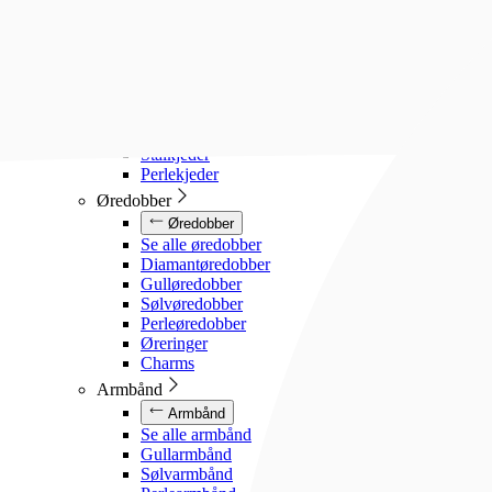
Diamanthalssmykker
Gullhalssmykker
Sølvhalssmykker
Stålhalssmykker
Perlesmykker
Gullkjeder
Sølvkjeder
Stålkjeder
Perlekjeder
Øredobber
Øredobber
Se alle øredobber
Diamantøredobber
Gulløredobber
Sølvøredobber
Perleøredobber
Øreringer
Charms
Armbånd
Armbånd
Se alle armbånd
Gullarmbånd
Sølvarmbånd