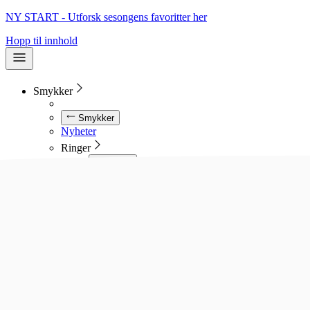
NY START - Utforsk sesongens favoritter her
Hopp til innhold
Smykker
Smykker
Nyheter
Ringer
Ringer
Se alle ringer
Diamantringer
Gullringer
Gifteringer
Forlovelsesringer
Allianseringer
Sølvringer
Stålringer
Kjeder
Kjeder
Se alle kjeder