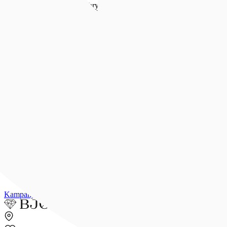
Forlovelse & bryllup
Forlovelse & bryllup
Se alt
Forlovelsesringer
Allianseringer
Gifteringer
Morgengave
Smykker til bruden
Bryllupsunivers
Konfirmasjon
Konfirmasjon
Se alle konfirmasjonsgaver
Konfirmasjonsgave til henne
Konfirmasjonsgave til han
Dåpsgave
Gjør gaven personlig
Inspirasjon
Merker
Outlet
Kampanjer
Kundeavis
Min side
Merker
Inspirasjon
Finn butikk
Kundeser