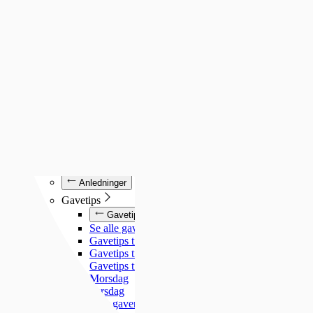
Luminox
Mockberg
Nixon
Seiko
Annet
Annet
Se alt under annet
Søsterur
Lommeur
Vekkerklokker
Se alle klokker
Anledninger
Anledninger
Gavetips
Gavetips
Se alle gavetips
Gavetips til henne
Gavetips til han
Gavetips til barn
Morsdag
Farsdag
Gjør gaven personlig