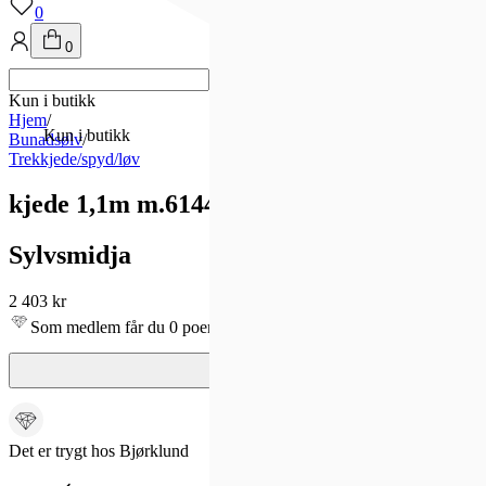
0
0
Kun i butikk
Hjem
/
Kun i butikk
Bunadsølv
/
Trekkjede/spyd/løv
kjede 1,1m m.614400, hvit
Sylvsmidja
2 403 kr
Som medlem får du 0 poeng - og fri frakt!
Det er trygt hos Bjørklund