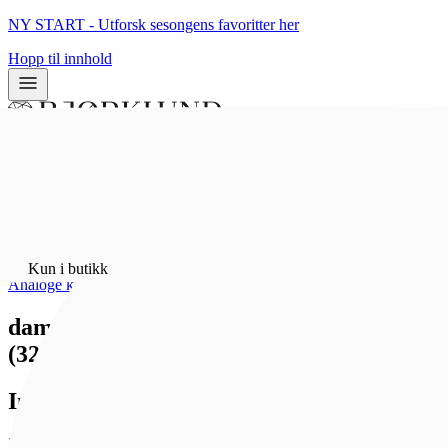
NY START - Utforsk sesongens favoritter her
Hopp til innhold
0
0
Hjem
/
Klokker
/
Kun i butikk
Analoge klokker
dameklokke i stål med sort rem sort
(32mm)
Inex
798 kr