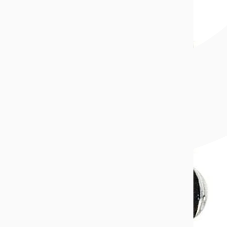
Ringstørrelse
Kjøpsbetingelser
Kontakt oss
Om oss
Om Bjørklund
Finn butikk
Bjørklunds Kundeklubb
Medlemsvilkår
Kundeløfter
Personvern og cookies
Ledige stillinger
Åpenhetsloven
Gullbørsen
Populært
Nyheter
Bestselgere
Medlemstilbud
Smykker
Klokker
Gavetips