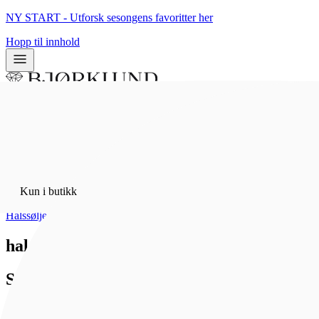
NY START - Utforsk sesongens favoritter her
Hopp til innhold
0
0
Kun i butikk
Hjem
/
Kun i butikk
Bunadsølv
/
Halssøljer
halssølje oksidert, m. lauv
Sylvsmidja
2 100 kr