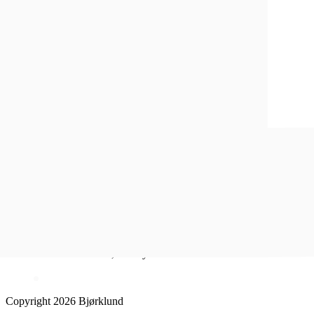
Kundeavis
Inspirasjon
Sosiale medier
Instagram
Facebook
Åpent kjøp i 100 dager
1-4 dagers leveringstid
Fri frakt over 500,- for Lykkesmedlemmer
Copyright 2026 Bjørklund