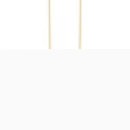
NY START - Utforsk sesongens favoritter her
Hopp til innhold
0
0
Hjem
/
Smykker
/
Kjeder
/
Gullhalssmykker
Halssmykke Væren stjernetegn i 375 gult
gull
Bjørklund