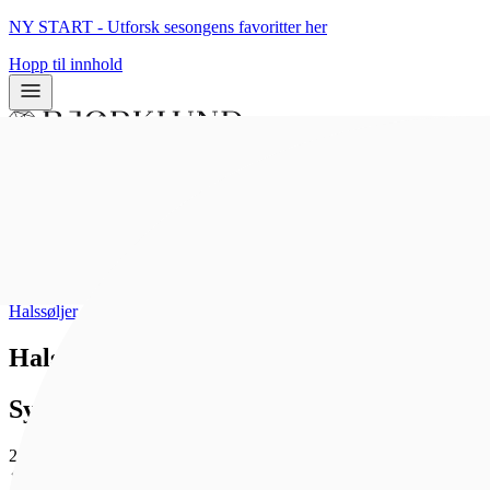
NY START - Utforsk sesongens favoritter her
Hopp til innhold
0
0
Hjem
/
Bunadsølv
/
Halssøljer
Halsring Telemark, oksidert
Sylvsmidja
2 475 kr
Som medlem får du 0 poeng - og fri frakt!