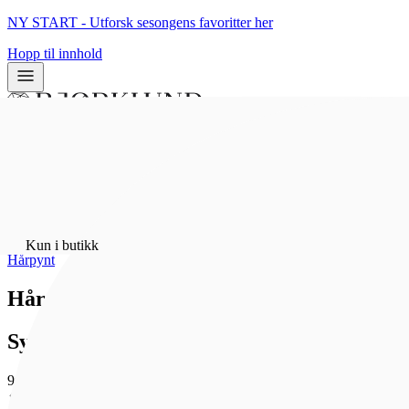
NY START - Utforsk sesongens favoritter her
Hopp til innhold
0
0
Hjem
/
Bunadsølv
/
Kun i butikk
Hårpynt
Hårstrikk - hjartefiligran, lita, kvit
Sylvsmidja
900 kr
Som medlem får du 0 poeng - og fri frakt!