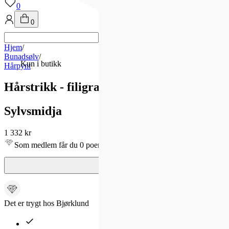
0
0
Hjem
/
Bunadsølv
/
Kun i butikk
Hårpynt
Hårstrikk - filigran med stein, stor, okside
Sylvsmidja
1 332 kr
Som medlem får du 0 poeng - og fri frakt!
Det er trygt hos Bjørklund