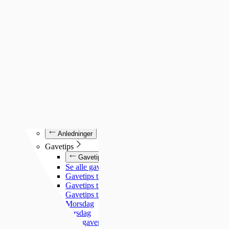
Luminox
Mockberg
Nixon
Seiko
Annet
Annet
Se alt under annet
Søsterur
Lommeur
Vekkerklokker
Se alle klokker
Anledninger
Anledninger
Gavetips
Gavetips
Se alle gavetips
Gavetips til henne
Gavetips til han
Gavetips til barn
Morsdag
Farsdag
Gjør gaven personlig