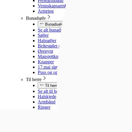
Perlearmbånd
Vennskapsarmbånd
Armring
Bunadsølv
Bunadsølv
Se alt bunadsølv
Søljer
Halssøljer
Beltestøler og belter
Ørepynt
Mansjettknapper
Knapper
17.mai sløyfe
Puss og oppbevaring
Til herre
Til herre
Se alt til herre
Halskjede
Armbånd
Ringer
Slipsnåler
Til barn
Til barn
Se alt til barn