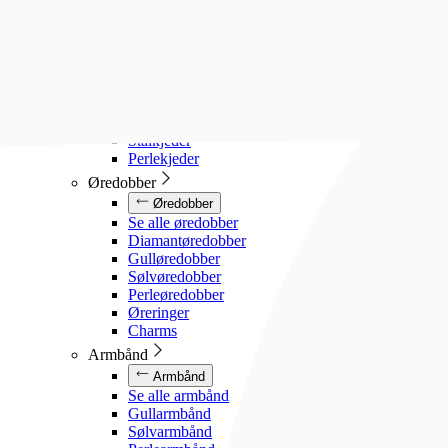
Diamanthalssmykker
Gullhalssmykker
Sølvhalssmykker
Stålhalssmykker
Perlesmykker
Gullkjeder
Sølvkjeder
Stålkjeder
Perlekjeder
Øredobber
Øredobber
Se alle øredobber
Diamantøredobber
Gulløredobber
Sølvøredobber
Perleøredobber
Øreringer
Charms
Armbånd
Armbånd
Se alle armbånd
Gullarmbånd
Sølvarmbånd