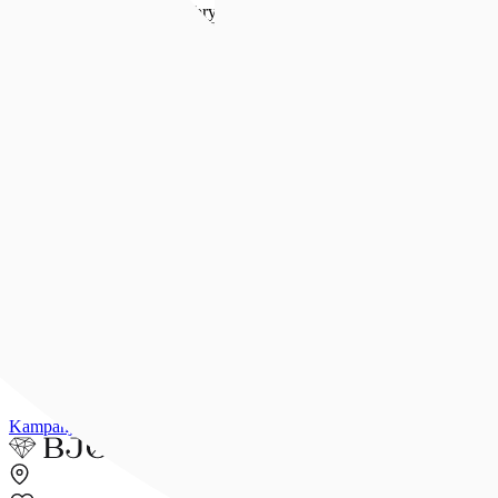
Forlovelse & bryllup
Forlovelse & bryllup
Se alt
Forlovelsesringer
Allianseringer
Gifteringer
Morgengave
Smykker til bruden
Bryllupsunivers
Konfirmasjon
Konfirmasjon
Se alle konfirmasjonsgaver
Konfirmasjonsgave til henne
Konfirmasjonsgave til han
Dåpsgave
Gjør gaven personlig
Inspirasjon
Merker
Outlet
Kampanjer
Kundeavis
Min side
Merker
Inspirasjon
Finn butikk
Kundeser