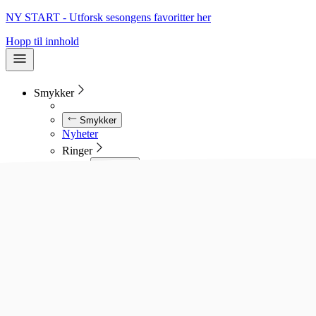
NY START - Utforsk sesongens favoritter her
Hopp til innhold
Smykker
Smykker
Nyheter
Ringer
Ringer
Se alle ringer
Diamantringer
Gullringer
Gifteringer
Forlovelsesringer
Allianseringer
Sølvringer
Stålringer
Kjeder
Kjeder
Se alle kjeder