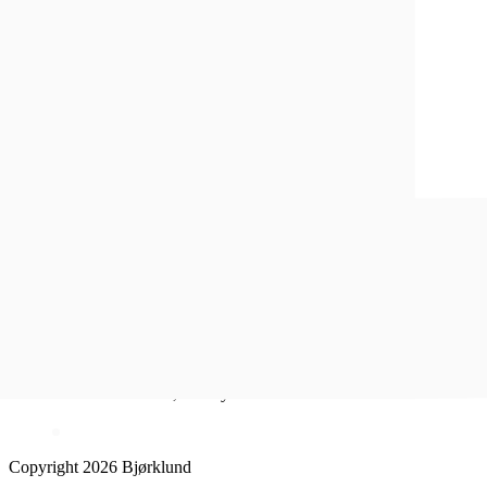
Kundeavis
Inspirasjon
Sosiale medier
Instagram
Facebook
Åpent kjøp i 100 dager
1-4 dagers leveringstid
Fri frakt over 500,- for Lykkesmedlemmer
Copyright 2026 Bjørklund