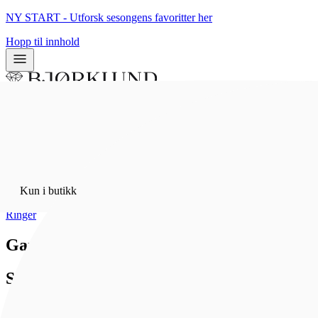
NY START - Utforsk sesongens favoritter her
Hopp til innhold
0
0
Kun i butikk
Hjem
/
Kun i butikk
Bunadsølv
/
Ringer
Gammelforgylt bunadsring
Sylvsmidja
1 501 kr