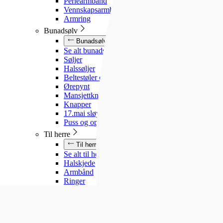
Perlearmbånd
Vennskapsarmbånd
Armring
Bunadsølv
Bunadsølv
Se alt bunadsølv
Søljer
Halssøljer
Beltestøler og belter
Ørepynt
Mansjettknapper
Knapper
17.mai sløyfe
Puss og oppbevaring
Til herre
Til herre
Se alt til herre
Halskjede
Armbånd
Ringer
Slipsnåler
Til barn
Til barn
Se alt til barn