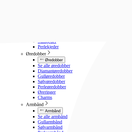
Diamanthalssmykker
Gullhalssmykker
Sølvhalssmykker
Stålhalssmykker
Perlesmykker
Gullkjeder
Sølvkjeder
Stålkjeder
Perlekjeder
Øredobber
Øredobber
Se alle øredobber
Diamantøredobber
Gulløredobber
Sølvøredobber
Perleøredobber
Øreringer
Charms
Armbånd
Armbånd
Se alle armbånd
Gullarmbånd
Sølvarmbånd