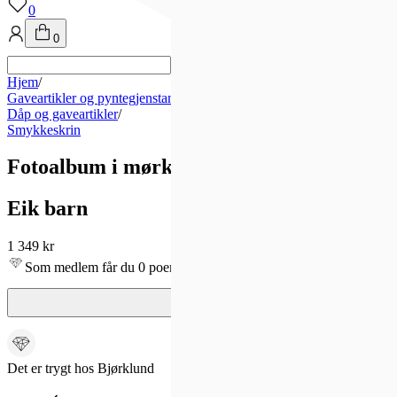
0
0
Hjem
/
Gaveartikler og pyntegjenstander
/
Dåp og gaveartikler
/
Smykkeskrin
Fotoalbum i mørkeblå velur, Prins
Eik barn
1 349 kr
Som medlem får du 0 poeng - og fri frakt!
Det er trygt hos Bjørklund