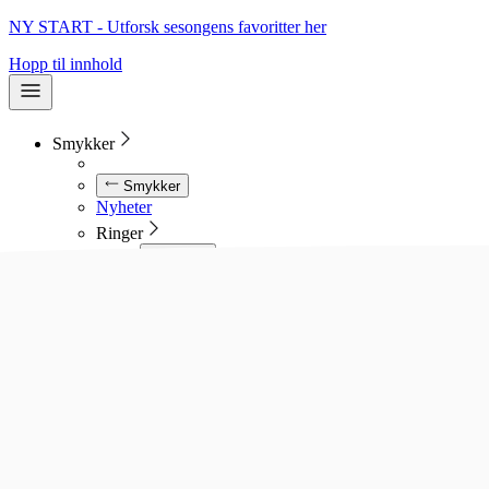
NY START - Utforsk sesongens favoritter her
Hopp til innhold
Smykker
Smykker
Nyheter
Ringer
Ringer
Se alle ringer
Diamantringer
Gullringer
Gifteringer
Forlovelsesringer
Allianseringer
Sølvringer
Stålringer
Kjeder
Kjeder
Se alle kjeder