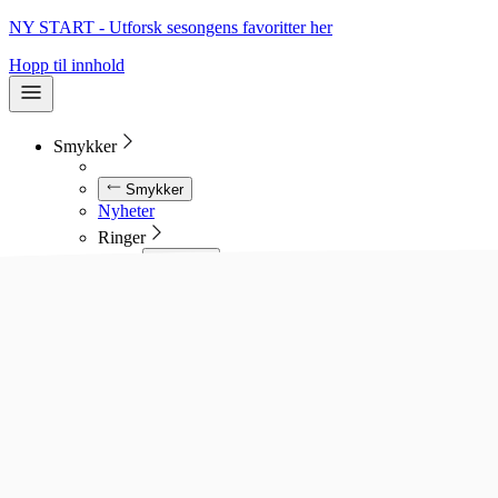
NY START - Utforsk sesongens favoritter her
Hopp til innhold
Smykker
Smykker
Nyheter
Ringer
Ringer
Se alle ringer
Diamantringer
Gullringer
Gifteringer
Forlovelsesringer
Allianseringer
Sølvringer
Stålringer
Kjeder
Kjeder
Se alle kjeder