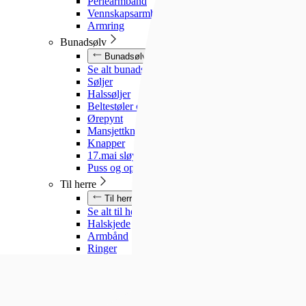
Perlearmbånd
Vennskapsarmbånd
Armring
Bunadsølv
Bunadsølv
Se alt bunadsølv
Søljer
Halssøljer
Beltestøler og belter
Ørepynt
Mansjettknapper
Knapper
17.mai sløyfe
Puss og oppbevaring
Til herre
Til herre
Se alt til herre
Halskjede
Armbånd
Ringer
Slipsnåler
Til barn
Til barn
Se alt til barn