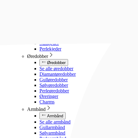
Diamanthalssmykker
Gullhalssmykker
Sølvhalssmykker
Stålhalssmykker
Perlesmykker
Gullkjeder
Sølvkjeder
Stålkjeder
Perlekjeder
Øredobber
Øredobber
Se alle øredobber
Diamantøredobber
Gulløredobber
Sølvøredobber
Perleøredobber
Øreringer
Charms
Armbånd
Armbånd
Se alle armbånd
Gullarmbånd
Sølvarmbånd