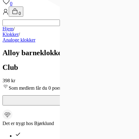
0
0
Hjem
/
Klokker
/
Analoge klokker
Alloy barneklokke med sort rem (35mm)
Club
398 kr
Som medlem får du 0 poeng!
Det er trygt hos Bjørklund