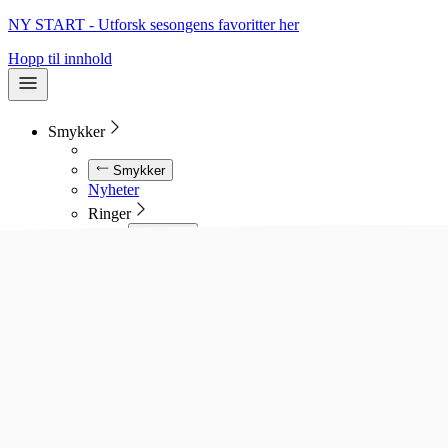
NY START - Utforsk sesongens favoritter her
Hopp til innhold
Smykker
Smykker
Nyheter
Ringer
Ringer
Se alle ringer
Diamantringer
Gullringer
Gifteringer
Forlovelsesringer
Allianseringer
Sølvringer
Stålringer
Kjeder
Kjeder
Se alle kjeder