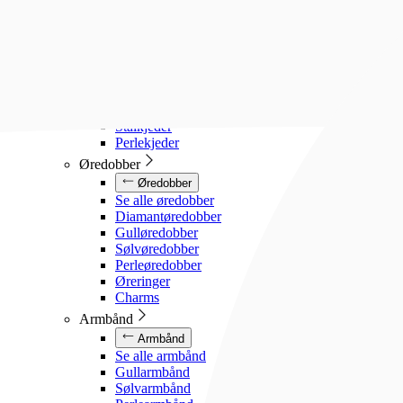
Diamanthalssmykker
Gullhalssmykker
Sølvhalssmykker
Stålhalssmykker
Perlesmykker
Gullkjeder
Sølvkjeder
Stålkjeder
Perlekjeder
Øredobber
Øredobber
Se alle øredobber
Diamantøredobber
Gulløredobber
Sølvøredobber
Perleøredobber
Øreringer
Charms
Armbånd
Armbånd
Se alle armbånd
Gullarmbånd
Sølvarmbånd