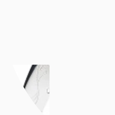
Luminox
Mockberg
Nixon
Seiko
Annet
Annet
Se alt under annet
Søsterur
Lommeur
Vekkerklokker
Se alle klokker
Anledninger
Anledninger
Gavetips
Gavetips
Se alle gavetips
Gavetips til henne
Gavetips til han
Gavetips til barn
Morsdag
Farsdag
Gjør gaven personlig