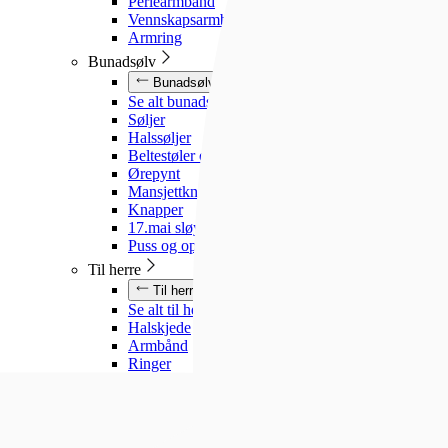
Perlearmbånd
Vennskapsarmbånd
Armring
Bunadsølv
Bunadsølv
Se alt bunadsølv
Søljer
Halssøljer
Beltestøler og belter
Ørepynt
Mansjettknapper
Knapper
17.mai sløyfe
Puss og oppbevaring
Til herre
Til herre
Se alt til herre
Halskjede
Armbånd
Ringer
Slipsnåler
Til barn
Til barn
Se alt til barn