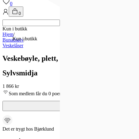
0
0
Kun i butikk
Hjem
/
Kun i butikk
Bunadsølv
/
Veskelåser
Veskebøyle, plett, gravert aka
Sylvsmidja
1 866 kr
Som medlem får du 0 poeng - og fri frakt!
Det er trygt hos Bjørklund