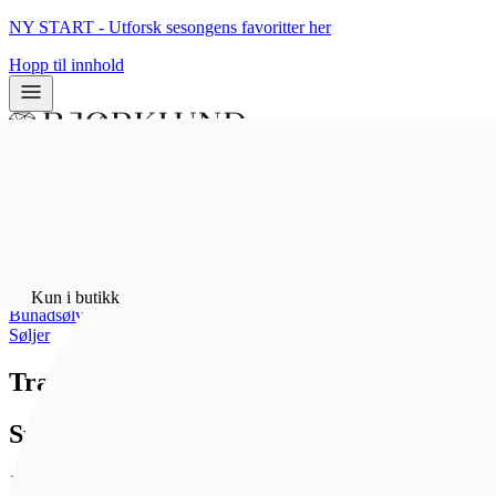
NY START - Utforsk sesongens favoritter her
Hopp til innhold
0
0
Kun i butikk
Hjem
/
Kun i butikk
Bunadsølv
/
Søljer
Trandeimsølje oksidert/gml.fo
Sylvsmidja
10 661 kr