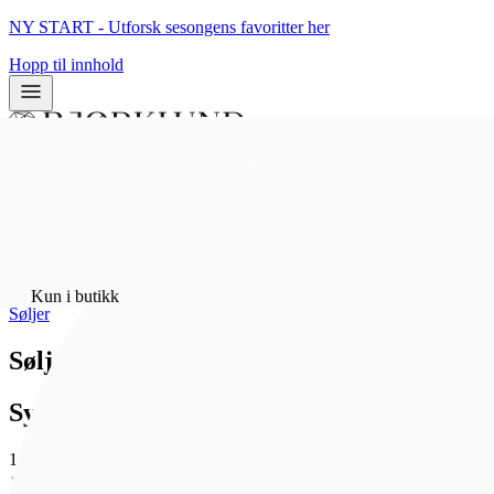
NY START - Utforsk sesongens favoritter her
Hopp til innhold
0
0
Hjem
/
Bunadsølv
/
Kun i butikk
Søljer
Sølje, krune med stein, oksidert/forg
Sylvsmidja
1 197 kr
Som medlem får du 0 poeng - og fri frakt!