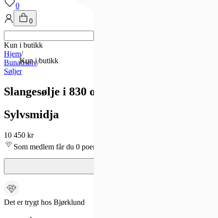
0
0
Kun i butikk
Hjem
/
Kun i butikk
Bunadsølv
/
Søljer
Slangesølje i 830 oksidert sølv
Sylvsmidja
10 450 kr
Som medlem får du 0 poeng - og fri frakt!
Det er trygt hos Bjørklund