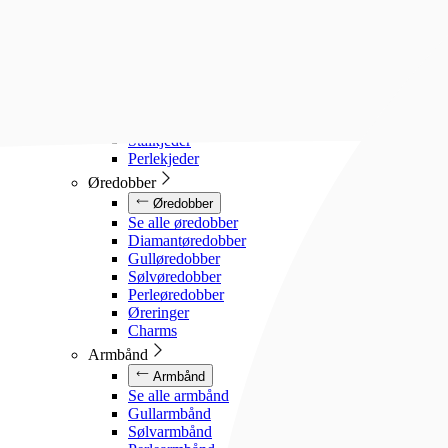
Diamanthalssmykker
Gullhalssmykker
Sølvhalssmykker
Stålhalssmykker
Perlesmykker
Gullkjeder
Sølvkjeder
Stålkjeder
Perlekjeder
Øredobber
Øredobber
Se alle øredobber
Diamantøredobber
Gulløredobber
Sølvøredobber
Perleøredobber
Øreringer
Charms
Armbånd
Armbånd
Se alle armbånd
Gullarmbånd
Sølvarmbånd