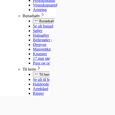
Perlearmbånd
Vennskapsarmbånd
Armring
Bunadsølv
Bunadsølv
Se alt bunadsølv
Søljer
Halssøljer
Beltestøler og belter
Ørepynt
Mansjettknapper
Knapper
17.mai sløyfe
Puss og oppbevaring
Til herre
Til herre
Se alt til herre
Halskjede
Armbånd
Ringer
Slipsnåler
Til barn
Til barn
Se alt til barn