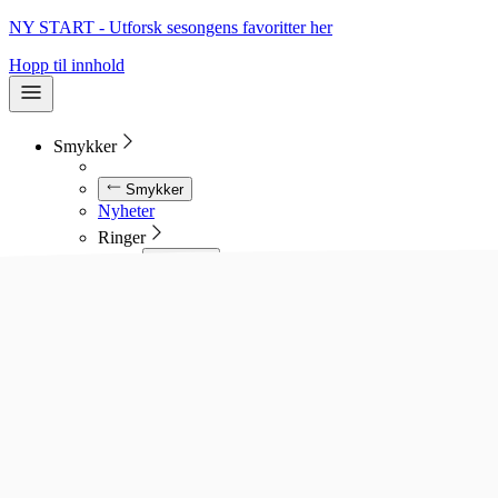
NY START - Utforsk sesongens favoritter her
Hopp til innhold
Smykker
Smykker
Nyheter
Ringer
Ringer
Se alle ringer
Diamantringer
Gullringer
Gifteringer
Forlovelsesringer
Allianseringer
Sølvringer
Stålringer
Kjeder
Kjeder
Se alle kjeder