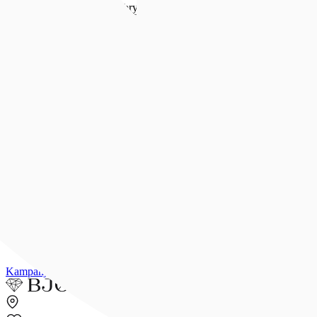
Forlovelse & bryllup
Forlovelse & bryllup
Se alt
Forlovelsesringer
Allianseringer
Gifteringer
Morgengave
Smykker til bruden
Bryllupsunivers
Konfirmasjon
Konfirmasjon
Se alle konfirmasjonsgaver
Konfirmasjonsgave til henne
Konfirmasjonsgave til han
Dåpsgave
Gjør gaven personlig
Inspirasjon
Merker
Outlet
Kampanjer
Kundeavis
Min side
Merker
Inspirasjon
Finn butikk
Kundeser