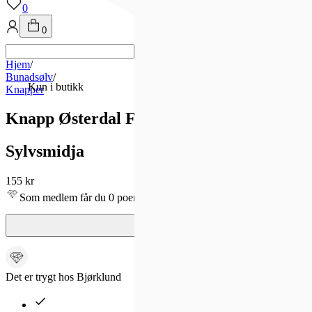
0
0
Hjem
/
Bunadsølv
/
Kun i butikk
Knapper
Knapp Østerdal Forgylt Messing
Sylvsmidja
155 kr
Som medlem får du 0 poeng!
Det er trygt hos Bjørklund