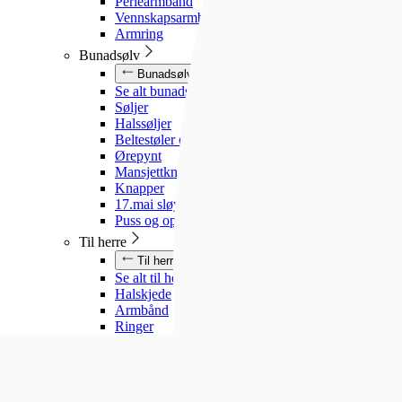
Perlearmbånd
Vennskapsarmbånd
Armring
Bunadsølv
Bunadsølv
Se alt bunadsølv
Søljer
Halssøljer
Beltestøler og belter
Ørepynt
Mansjettknapper
Knapper
17.mai sløyfe
Puss og oppbevaring
Til herre
Til herre
Se alt til herre
Halskjede
Armbånd
Ringer
Slipsnåler
Til barn
Til barn
Se alt til barn