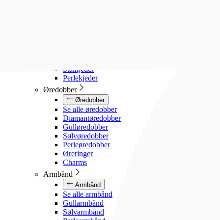
Diamanthalssmykker
Gullhalssmykker
Sølvhalssmykker
Stålhalssmykker
Perlesmykker
Gullkjeder
Sølvkjeder
Stålkjeder
Perlekjeder
Øredobber
Øredobber
Se alle øredobber
Diamantøredobber
Gulløredobber
Sølvøredobber
Perleøredobber
Øreringer
Charms
Armbånd
Armbånd
Se alle armbånd
Gullarmbånd
Sølvarmbånd