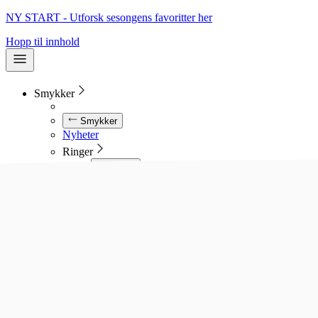
NY START - Utforsk sesongens favoritter her
Hopp til innhold
Smykker
Smykker
Nyheter
Ringer
Ringer
Se alle ringer
Diamantringer
Gullringer
Gifteringer
Forlovelsesringer
Allianseringer
Sølvringer
Stålringer
Kjeder
Kjeder
Se alle kjeder