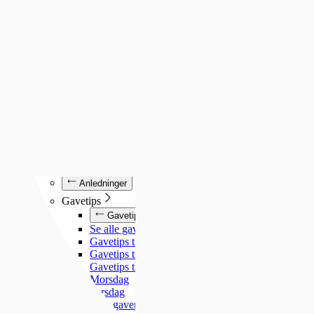
Luminox
Mockberg
Nixon
Seiko
Annet
Annet
Se alt under annet
Søsterur
Lommeur
Vekkerklokker
Se alle klokker
Anledninger
Anledninger
Gavetips
Gavetips
Se alle gavetips
Gavetips til henne
Gavetips til han
Gavetips til barn
Morsdag
Farsdag
Gjør gaven personlig