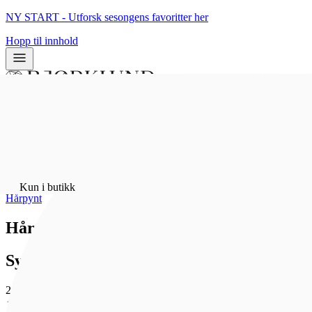
NY START - Utforsk sesongens favoritter her
Hopp til innhold
0
0
Hjem
/
Bunadsølv
/
Kun i butikk
Hårpynt
Hårspenne blåklokke, kvit
Sylvsmidja
2 124 kr
Som medlem får du 0 poeng - og fri frakt!