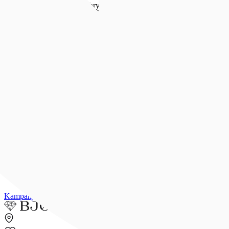
Forlovelse & bryllup
Forlovelse & bryllup
Se alt
Forlovelsesringer
Allianseringer
Gifteringer
Morgengave
Smykker til bruden
Bryllupsunivers
Konfirmasjon
Konfirmasjon
Se alle konfirmasjonsgaver
Konfirmasjonsgave til henne
Konfirmasjonsgave til han
Dåpsgave
Gjør gaven personlig
Inspirasjon
Merker
Outlet
Kampanjer
Kundeavis
Min side
Merker
Inspirasjon
Finn butikk
Kundeser