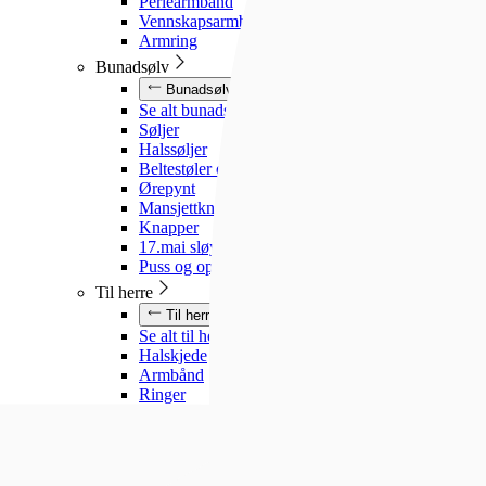
Perlearmbånd
Vennskapsarmbånd
Armring
Bunadsølv
Bunadsølv
Se alt bunadsølv
Søljer
Halssøljer
Beltestøler og belter
Ørepynt
Mansjettknapper
Knapper
17.mai sløyfe
Puss og oppbevaring
Til herre
Til herre
Se alt til herre
Halskjede
Armbånd
Ringer
Slipsnåler
Til barn
Til barn
Se alt til barn