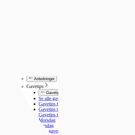
Luminox
Mockberg
Nixon
Seiko
Annet
Annet
Se alt under annet
Søsterur
Lommeur
Vekkerklokker
Se alle klokker
Anledninger
Anledninger
Gavetips
Gavetips
Se alle gavetips
Gavetips til henne
Gavetips til han
Gavetips til barn
Morsdag
Farsdag
Gjør gaven personlig