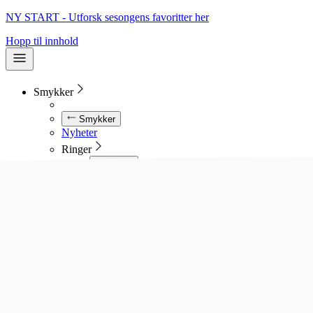
NY START - Utforsk sesongens favoritter her
Hopp til innhold
Smykker
Smykker
Nyheter
Ringer
Ringer
Se alle ringer
Diamantringer
Gullringer
Gifteringer
Forlovelsesringer
Allianseringer
Sølvringer
Stålringer
Kjeder
Kjeder
Se alle kjeder