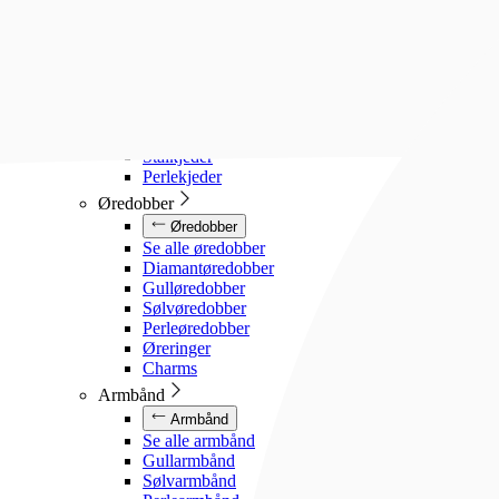
Diamanthalssmykker
Gullhalssmykker
Sølvhalssmykker
Stålhalssmykker
Perlesmykker
Gullkjeder
Sølvkjeder
Stålkjeder
Perlekjeder
Øredobber
Øredobber
Se alle øredobber
Diamantøredobber
Gulløredobber
Sølvøredobber
Perleøredobber
Øreringer
Charms
Armbånd
Armbånd
Se alle armbånd
Gullarmbånd
Sølvarmbånd