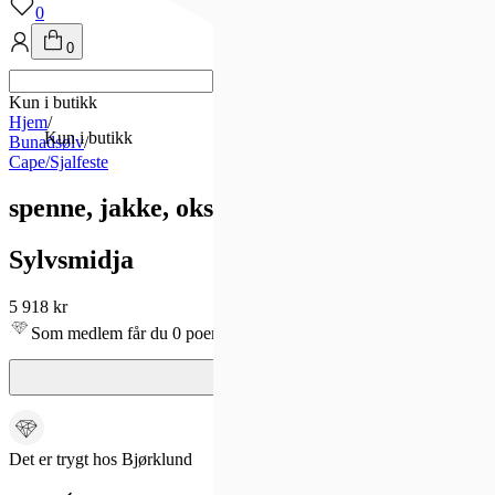
0
0
Kun i butikk
Hjem
/
Kun i butikk
Bunadsølv
/
Cape/Sjalfeste
spenne, jakke, oksidert
Sylvsmidja
5 918 kr
Som medlem får du 0 poeng - og fri frakt!
Det er trygt hos Bjørklund