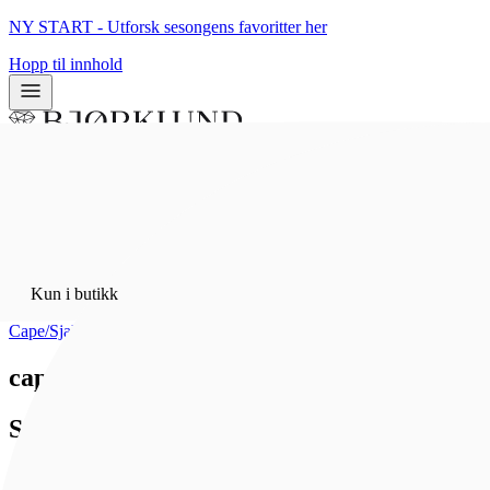
NY START - Utforsk sesongens favoritter her
Hopp til innhold
0
0
Kun i butikk
Hjem
/
Kun i butikk
Bunadsølv
/
Cape/Sjalfeste
capespenne, hvit
Sylvsmidja
1 168 kr