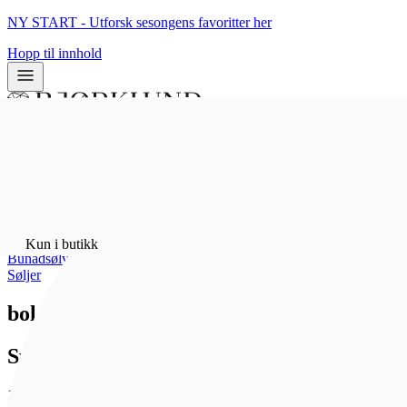
NY START - Utforsk sesongens favoritter her
Hopp til innhold
0
0
Kun i butikk
Hjem
/
Kun i butikk
Bunadsølv
/
Søljer
bolesølje, oksidert
Sylvsmidja
14 714 kr