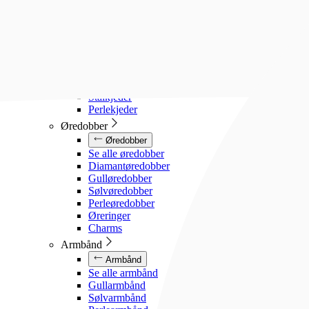
Diamanthalssmykker
Gullhalssmykker
Sølvhalssmykker
Stålhalssmykker
Perlesmykker
Gullkjeder
Sølvkjeder
Stålkjeder
Perlekjeder
Øredobber
Øredobber
Se alle øredobber
Diamantøredobber
Gulløredobber
Sølvøredobber
Perleøredobber
Øreringer
Charms
Armbånd
Armbånd
Se alle armbånd
Gullarmbånd
Sølvarmbånd