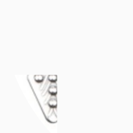
Luminox
Mockberg
Nixon
Seiko
Annet
Annet
Se alt under annet
Søsterur
Lommeur
Vekkerklokker
Se alle klokker
Anledninger
Anledninger
Gavetips
Gavetips
Se alle gavetips
Gavetips til henne
Gavetips til han
Gavetips til barn
Morsdag
Farsdag
Gjør gaven personlig