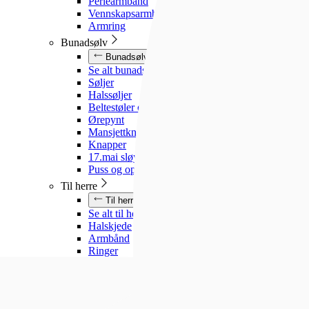
Perlearmbånd
Vennskapsarmbånd
Armring
Bunadsølv
Bunadsølv
Se alt bunadsølv
Søljer
Halssøljer
Beltestøler og belter
Ørepynt
Mansjettknapper
Knapper
17.mai sløyfe
Puss og oppbevaring
Til herre
Til herre
Se alt til herre
Halskjede
Armbånd
Ringer
Slipsnåler
Til barn
Til barn
Se alt til barn