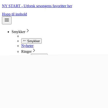
NY START - Utforsk sesongens favoritter her
Hopp til innhold
Smykker
Smykker
Nyheter
Ringer
Ringer
Se alle ringer
Diamantringer
Gullringer
Gifteringer
Forlovelsesringer
Allianseringer
Sølvringer
Stålringer
Kjeder
Kjeder
Se alle kjeder