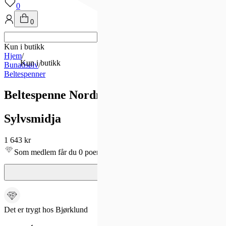
0
0
Kun i butikk
Hjem
/
Kun i butikk
Bunadsølv
/
Beltespenner
Beltespenne Nordmøre 830 Oksidert Sølv T
Sylvsmidja
1 643 kr
Som medlem får du 0 poeng - og fri frakt!
Det er trygt hos Bjørklund