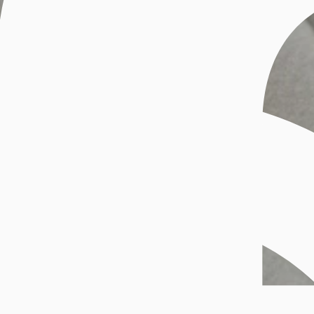
749 kr
Som medlem får du 0 poeng - og fri frakt!
Velg størrelse
Det er trygt hos Bjørklund
Fri frakt over 500,- for Lykkesmedlemmer
Vi sender i løpet av 1 til 4 virkedager!
Åpent kjøp i 100 dager
Kjøp nå. Betal om 30 dager
Bli Lykkesmedlem
Spesifikasjoner
Levering & retur