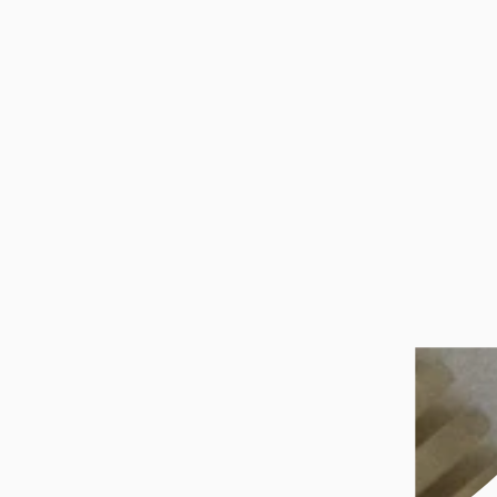
Gå til
byBiehl
Våre anbefalinger
Du liker kanskje også
Hjelp
Om oss
Populært
Sosiale medier
Hjelp
Retur og bytte
Åpent kjøp og bytterett
Frakt og levering
Ofte stilte spørsmål
Batteriskift, reparasjon og service
Ringstørrelse
Kjøpsbetingelser
Kontakt oss
Om oss