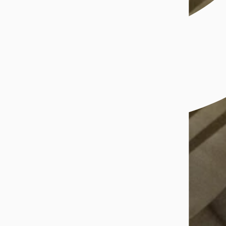
Om Bjørklund
Finn butikk
Bjørklunds Kundeklubb
Medlemsvilkår
Kundeløfter
Personvern og cookies
Ledige stillinger
Åpenhetsloven
Gullbørsen
Populært
Nyheter
Bestselgere
Medlemstilbud
Smykker
Klokker
Gavetips
Kundeavis
Inspirasjon
Sosiale medier