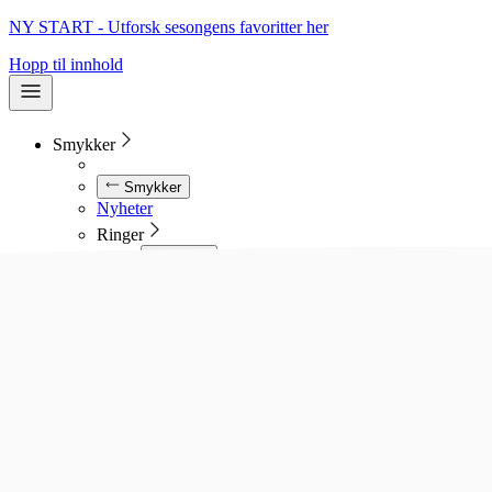
NY START - Utforsk sesongens favoritter her
Hopp til innhold
Smykker
Smykker
Nyheter
Ringer
Ringer
Se alle ringer
Diamantringer
Gullringer
Gifteringer
Forlovelsesringer
Allianseringer
Sølvringer
Stålringer
Kjeder
Kjeder
Se alle kjeder