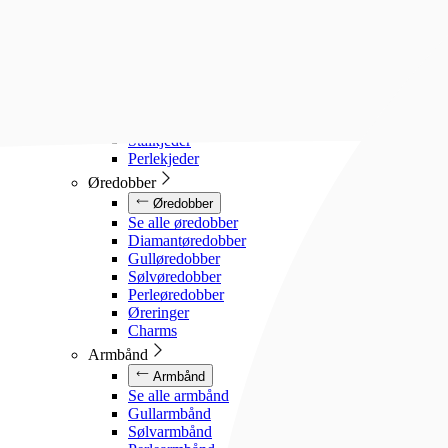
Diamanthalssmykker
Gullhalssmykker
Sølvhalssmykker
Stålhalssmykker
Perlesmykker
Gullkjeder
Sølvkjeder
Stålkjeder
Perlekjeder
Øredobber
Øredobber
Se alle øredobber
Diamantøredobber
Gulløredobber
Sølvøredobber
Perleøredobber
Øreringer
Charms
Armbånd
Armbånd
Se alle armbånd
Gullarmbånd
Sølvarmbånd