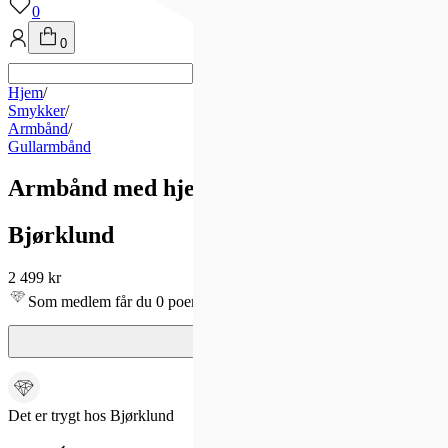
0
0
Hjem
/
Smykker
/
Armbånd
/
Gullarmbånd
Armbånd med hjerte i 375 gult gull
Bjørklund
2 499 kr
Som medlem får du 0 poeng - og fri frakt!
Det er trygt hos Bjørklund