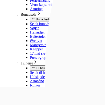
Perlearmbånd
Vennskapsarmbånd
Armring
Bunadsølv
Bunadsølv
Se alt bunadsølv
Søljer
Halssøljer
Beltestøler og belter
Ørepynt
Mansjettknapper
Knapper
17.mai sløyfe
Puss og oppbevaring
Til herre
Til herre
Se alt til herre
Halskjede
Armbånd
Ringer
Slipsnåler
Til barn
Til barn
Se alt til barn