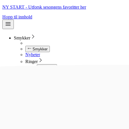
NY START - Utforsk sesongens favoritter her
Hopp til innhold
Smykker
Smykker
Nyheter
Ringer
Ringer
Se alle ringer
Diamantringer
Gullringer
Gifteringer
Forlovelsesringer
Allianseringer
Sølvringer
Stålringer
Kjeder
Kjeder
Se alle kjeder