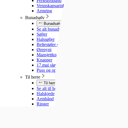
Perlearmbånd
Vennskapsarmbånd
Armring
Bunadsølv
Bunadsølv
Se alt bunadsølv
Søljer
Halssøljer
Beltestøler og belter
Ørepynt
Mansjettknapper
Knapper
17.mai sløyfe
Puss og oppbevaring
Til herre
Til herre
Se alt til herre
Halskjede
Armbånd
Ringer
Slipsnåler
Til barn
Til barn
Se alt til barn