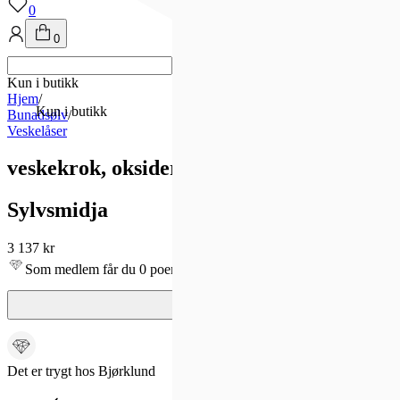
0
0
Kun i butikk
Hjem
/
Kun i butikk
Bunadsølv
/
Veskelåser
veskekrok, oksidert
Sylvsmidja
3 137 kr
Som medlem får du 0 poeng - og fri frakt!
Det er trygt hos Bjørklund