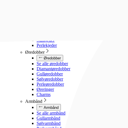
Diamanthalssmykker
Gullhalssmykker
Sølvhalssmykker
Stålhalssmykker
Perlesmykker
Gullkjeder
Sølvkjeder
Stålkjeder
Perlekjeder
Øredobber
Øredobber
Se alle øredobber
Diamantøredobber
Gulløredobber
Sølvøredobber
Perleøredobber
Øreringer
Charms
Armbånd
Armbånd
Se alle armbånd
Gullarmbånd
Sølvarmbånd