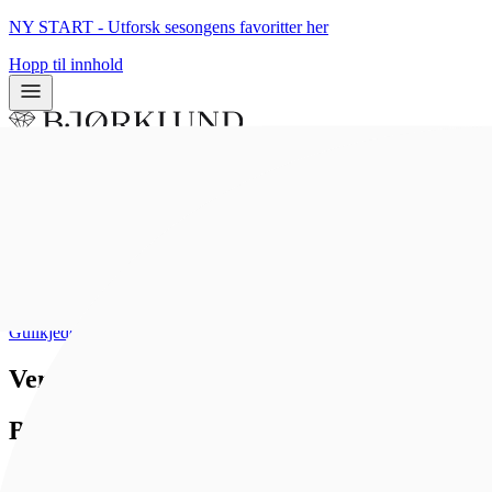
NY START - Utforsk sesongens favoritter her
Hopp til innhold
0
0
Hjem
/
Smykker
/
Kjeder
/
Gullkjeder
Veneziansk kjede i 585 hvitt gull 34 cm
Bjørklund
5 499 kr