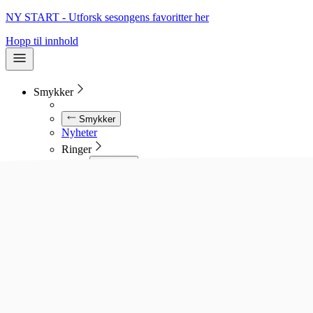
NY START - Utforsk sesongens favoritter her
Hopp til innhold
Smykker
Smykker
Nyheter
Ringer
Ringer
Se alle ringer
Diamantringer
Gullringer
Gifteringer
Forlovelsesringer
Allianseringer
Sølvringer
Stålringer
Kjeder
Kjeder
Se alle kjeder