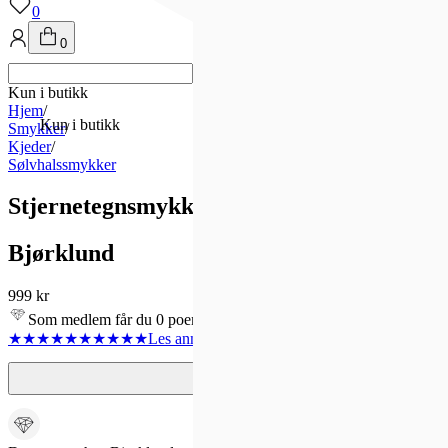
0
0
Kun i butikk
Hjem
/
Kun i butikk
Smykker
/
Kjeder
/
Sølvhalssmykker
Stjernetegnsmykke Fiskene i 925 forgylt sø
Bjørklund
999 kr
Som medlem får du 0 poeng - og fri frakt!
★★★★★
★★★★★
Les anmeldelse
r
3