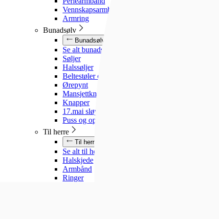
Perlearmbånd
Vennskapsarmbånd
Armring
Bunadsølv
Bunadsølv
Se alt bunadsølv
Søljer
Halssøljer
Beltestøler og belter
Ørepynt
Mansjettknapper
Knapper
17.mai sløyfe
Puss og oppbevaring
Til herre
Til herre
Se alt til herre
Halskjede
Armbånd
Ringer
Slipsnåler
Til barn
Til barn
Se alt til barn