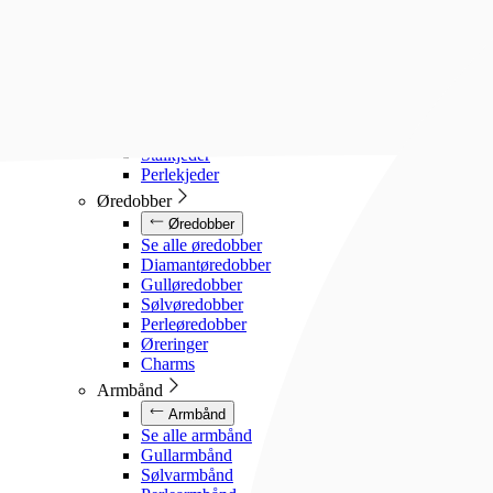
Diamanthalssmykker
Gullhalssmykker
Sølvhalssmykker
Stålhalssmykker
Perlesmykker
Gullkjeder
Sølvkjeder
Stålkjeder
Perlekjeder
Øredobber
Øredobber
Se alle øredobber
Diamantøredobber
Gulløredobber
Sølvøredobber
Perleøredobber
Øreringer
Charms
Armbånd
Armbånd
Se alle armbånd
Gullarmbånd
Sølvarmbånd