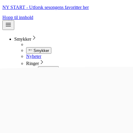
NY START - Utforsk sesongens favoritter her
Hopp til innhold
Smykker
Smykker
Nyheter
Ringer
Ringer
Se alle ringer
Diamantringer
Gullringer
Gifteringer
Forlovelsesringer
Allianseringer
Sølvringer
Stålringer
Kjeder
Kjeder
Se alle kjeder