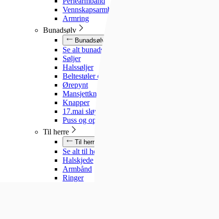
Perlearmbånd
Vennskapsarmbånd
Armring
Bunadsølv
Bunadsølv
Se alt bunadsølv
Søljer
Halssøljer
Beltestøler og belter
Ørepynt
Mansjettknapper
Knapper
17.mai sløyfe
Puss og oppbevaring
Til herre
Til herre
Se alt til herre
Halskjede
Armbånd
Ringer
Slipsnåler
Til barn
Til barn
Se alt til barn