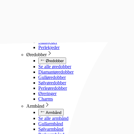
Diamanthalssmykker
Gullhalssmykker
Sølvhalssmykker
Stålhalssmykker
Perlesmykker
Gullkjeder
Sølvkjeder
Stålkjeder
Perlekjeder
Øredobber
Øredobber
Se alle øredobber
Diamantøredobber
Gulløredobber
Sølvøredobber
Perleøredobber
Øreringer
Charms
Armbånd
Armbånd
Se alle armbånd
Gullarmbånd
Sølvarmbånd