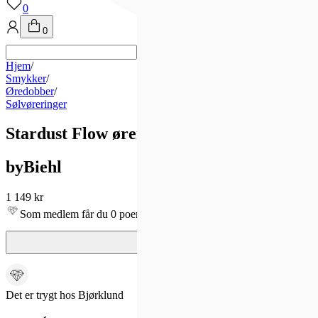
0
0
Hjem
/
Smykker
/
Øredobber
/
Sølvøreringer
Stardust Flow øreringer i sølv
byBiehl
1 149 kr
Som medlem får du 0 poeng - og fri frakt!
Det er trygt hos Bjørklund