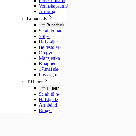
Perlearmbånd
Vennskapsarmbånd
Armring
Bunadsølv
Bunadsølv
Se alt bunadsølv
Søljer
Halssøljer
Beltestøler og belter
Ørepynt
Mansjettknapper
Knapper
17.mai sløyfe
Puss og oppbevaring
Til herre
Til herre
Se alt til herre
Halskjede
Armbånd
Ringer
Slipsnåler
Til barn
Til barn
Se alt til barn