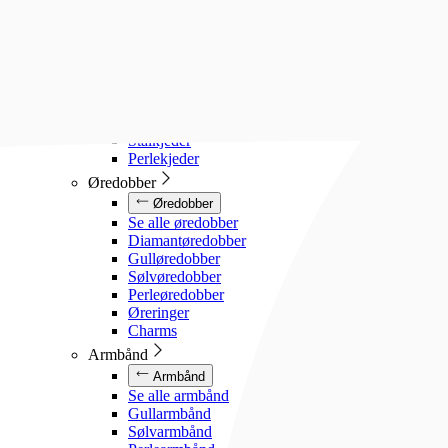
Diamanthalssmykker
Gullhalssmykker
Sølvhalssmykker
Stålhalssmykker
Perlesmykker
Gullkjeder
Sølvkjeder
Stålkjeder
Perlekjeder
Øredobber
Øredobber
Se alle øredobber
Diamantøredobber
Gulløredobber
Sølvøredobber
Perleøredobber
Øreringer
Charms
Armbånd
Armbånd
Se alle armbånd
Gullarmbånd
Sølvarmbånd