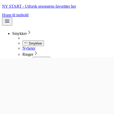
NY START - Utforsk sesongens favoritter her
Hopp til innhold
Smykker
Smykker
Nyheter
Ringer
Ringer
Se alle ringer
Diamantringer
Gullringer
Gifteringer
Forlovelsesringer
Allianseringer
Sølvringer
Stålringer
Kjeder
Kjeder
Se alle kjeder