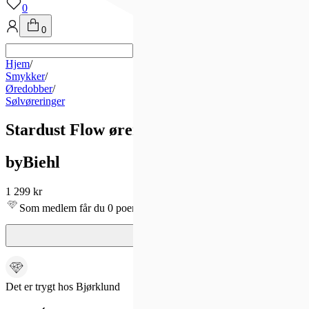
0
0
Hjem
/
Smykker
/
Øredobber
/
Sølvøreringer
Stardust Flow øreringer i gullforgylt sølv
byBiehl
1 299 kr
Som medlem får du 0 poeng - og fri frakt!
Det er trygt hos Bjørklund