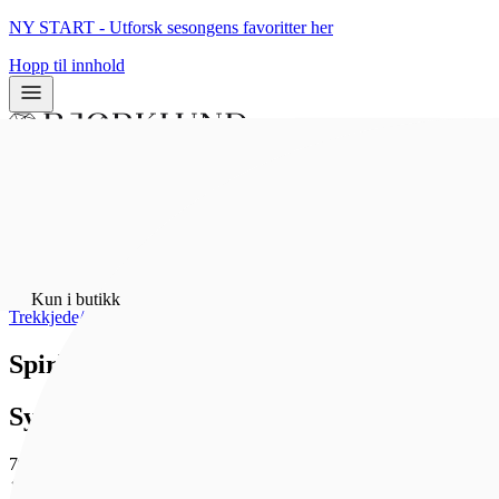
NY START - Utforsk sesongens favoritter her
Hopp til innhold
0
0
Hjem
/
Bunadsølv
/
Kun i butikk
Trekkjede/spyd/løv
Spirlauv Unhjem lik 554016, pk
Sylvsmidja
797 kr
Som medlem får du 0 poeng - og fri frakt!